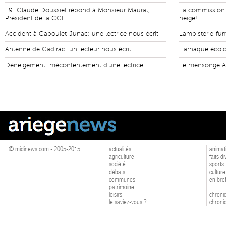
E9: Claude Doussiet répond à Monsieur Maurat,
La commission E
Président de la CCI
neige!
Accident à Capoulet-Junac: une lectrice nous écrit
Lampisterie-fumi
Antenne de Cadirac: un lecteur nous écrit
L'arnaque écol
Déneigement: mécontentement d'une lectrice
Le mensonge An
© midinews.com - 2005-2015
actualités
animat
agriculture
faits d
société
sports
débats
culture
communes
en bre
patrimoine
loisirs
chroniq
le saviez-vous ?
chroniq