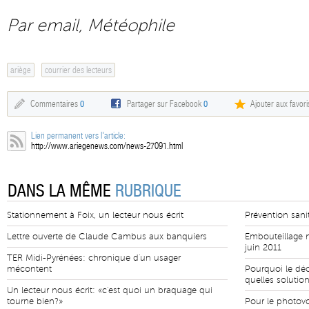
Par email, Météophile
ariège
courrier des lecteurs
Commentaires
0
Partager sur Facebook
0
Ajouter aux favori
Lien permanent vers l'article:
http://www.ariegenews.com/news-27091.html
DANS LA MÊME
RUBRIQUE
Stationnement à Foix, un lecteur nous écrit
Prévention sanita
Lettre ouverte de Claude Cambus aux banquiers
Embouteillage m
juin 2011
TER Midi-Pyrénées: chronique d'un usager
mécontent
Pourquoi le déc
quelles solutio
Un lecteur nous écrit: «c'est quoi un braquage qui
tourne bien?»
Pour le photovo