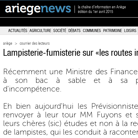
la chaîne d'information en Ariège
édition du 1er avril 2015
ACTUALITÉS
AGRICULTURE
SOCIÉTÉ
DÉBATS
COMMUNES
PATRIMOINE
LOISIRS
ariège
>
courrier des lecteurs
Lampisterie-fumisterie sur «les routes i
Récemment une Ministre des Finance
à son bac à sable et à sa pel
d'incompétence.
Eh bien aujourd'hui les Prévisionnis
renvoyer à leur tour MM Fuyons et 
leurs chères (sic) études et non à la 
de lampistes, qui les conduit à raconte