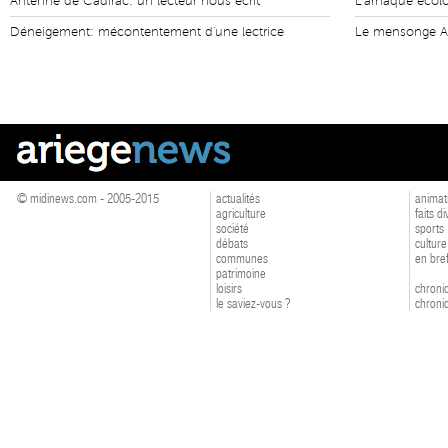
Antenne de Cadirac: un lecteur nous écrit
L'arnaque écol
Déneigement: mécontentement d'une lectrice
Le mensonge An
© midinews.com - 2005-2015
actualités
animat
agriculture
faits d
société
sports
débats
culture
communes
en bre
patrimoine
loisirs
chroniq
le saviez-vous ?
chroniq