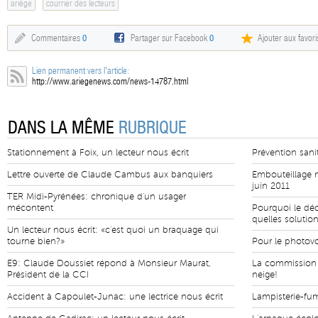
ariège
courrier des lecteurs
Commentaires
0
Partager sur Facebook
0
Ajouter aux favori
Lien permanent vers l'article:
http://www.ariegenews.com/news-14787.html
DANS LA MÊME
RUBRIQUE
Stationnement à Foix, un lecteur nous écrit
Prévention sanita
Lettre ouverte de Claude Cambus aux banquiers
Embouteillage m
juin 2011
TER Midi-Pyrénées: chronique d'un usager
mécontent
Pourquoi le déc
quelles solutio
Un lecteur nous écrit: «c'est quoi un braquage qui
tourne bien?»
Pour le photovo
E9: Claude Doussiet répond à Monsieur Maurat,
La commission E
Président de la CCI
neige!
Accident à Capoulet-Junac: une lectrice nous écrit
Lampisterie-fumi