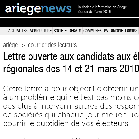
la chaîne d'information en Ariège
édition du 2 avril 2015
ACTUALITÉS
AGRICULTURE
SOCIÉTÉ
DÉBATS
COMMUNES
PATRIMOINE
LOISIRS
ariège
>
courrier des lecteurs
Lettre ouverte aux candidats aux é
régionales des 14 et 21 mars 201
Cette lettre a pour objectif d'obtenir 
à un problème qui ne l'est pas moins ce
des élus à intervenir auprès des respo
de sociétés qui chaque jour mettent t
pourrir le quotidien de vos électeurs.