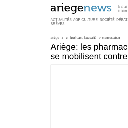
la chaî
éditio
ACTUALITÉS
AGRICULTURE
SOCIÉTÉ
DÉBAT
BRÈVES
ariège
>
en bref dans l'actualité
> manifestation
Ariège: les pharmaci
se mobilisent contre 