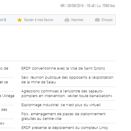
NR | 30/09/2015 - 18:48 | Lu:
7093
fois
ook
8
Ajouter à mes favoris
Imprimer
Envoyer
ns de
ERDF conventionne avec la Ville de Saint Girons
Seix: réunion publique des opposants à l'exploitation
et se
de la mine de Salau
Agressions commises à l'encontre des sapeurs-
 l'Ariège
pompiers en intervention: «éviter toute banalisation»
Espionnage industriel: ce n'est plus du virtuel!
e des
Foix: aménagement de places de stationnement
gratuites au centre-ville
es»
ERDF présente le déploiement du compteur Linky