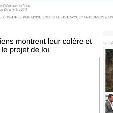
ne d'information en Ariège
n du 30 septembre 2015
S
COMMUNES
PATRIMOINE
LOISIRS
LE SAVIEZ-VOUS ?
FAITS DIVERS & JU
ens montrent leur colère et
VID
le projet de loi