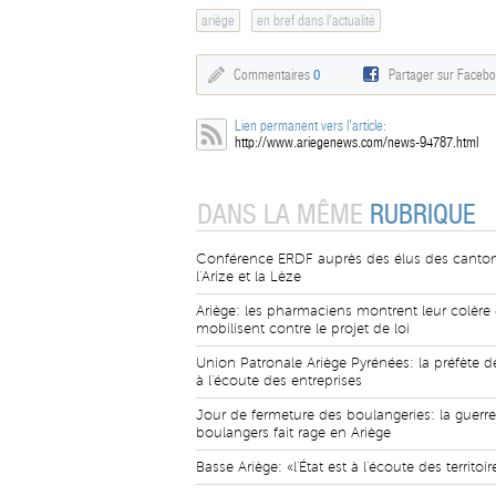
ariège
en bref dans l'actualité
Commentaires
0
Partager sur Faceb
Lien permanent vers l'article:
http://www.ariegenews.com/news-94787.html
DANS LA MÊME
RUBRIQUE
Conférence ERDF auprès des élus des canto
l'Arize et la Lèze
Ariège: les pharmaciens montrent leur colère 
mobilisent contre le projet de loi
Union Patronale Ariège Pyrénées: la préfète de
à l'écoute des entreprises
Jour de fermeture des boulangeries: la guerr
boulangers fait rage en Ariège
Basse Ariège: «l'État est à l'écoute des territoir