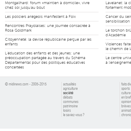
Montgailhard: forum «maintien à domicile», vivre
Lavelanet: la 
chez soi jusqu'au bout
fortement mobi
Les policiers ariégeois manifestent à Foix
Cancer du sei
sensibilisatio
Rencontres Prayolaises: une journée consacrée à
Rosa Goldmark
Le torchon brû
d'Académie
Citoyenneté: la devise républicaine perçue par les
enfants
Violences fait
le chemin de l
L'éducation des enfants et des jeunes: une
préoccupation partagée au travers du Schéma
Le centre univ
Départemental pour des politiques éducatives
à l'enseigneme
concertées
© midinews.com - 2005-2015
actualités
faits di
agriculture
sports
société
culture
débats
en bref
communes
opinio
patrimoine
brèves
loisirs
animat
le saviez-vous ?
chroniq