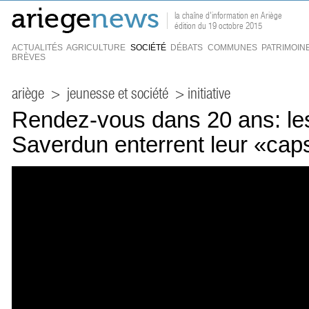
la chaîne d'information en Ariège
édition du 19 octobre 2015
ACTUALITÉS
AGRICULTURE
SOCIÉTÉ
DÉBATS
COMMUNES
PATRIMOIN
BRÈVES
ariège
>
jeunesse et société
> initiative
Rendez-vous dans 20 ans: le
Saverdun enterrent leur «cap