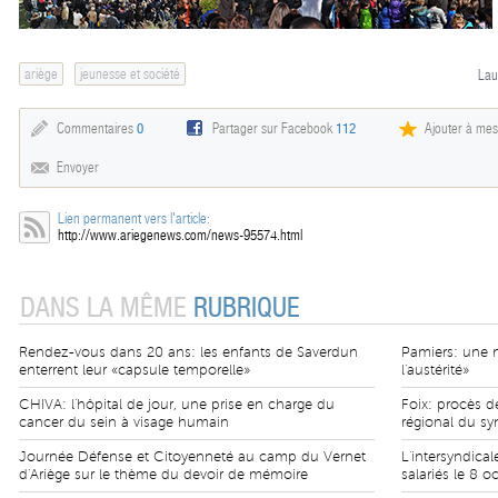
ariège
jeunesse et société
Lau
Commentaires
0
Partager sur Facebook
112
Ajouter à mes
Envoyer
Lien permanent vers l'article:
http://www.ariegenews.com/news-95574.html
DANS LA MÊME
RUBRIQUE
Rendez-vous dans 20 ans: les enfants de Saverdun
Pamiers: une m
enterrent leur «capsule temporelle»
l'austérité»
CHIVA: l'hôpital de jour, une prise en charge du
Foix: procès 
cancer du sein à visage humain
régional du sy
Journée Défense et Citoyenneté au camp du Vernet
L'intersyndica
d'Ariège sur le thème du devoir de mémoire
salariés le 8 