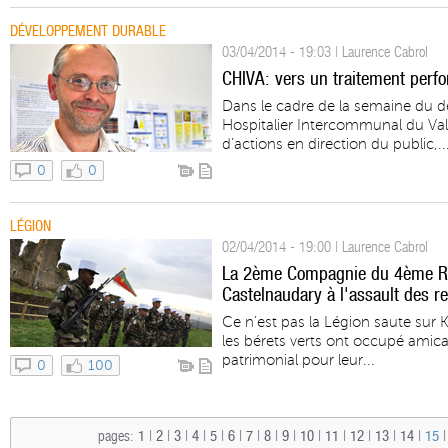
DÉVELOPPEMENT DURABLE
03/04/2014 - 19:03 | Laurence Cabrol
CHIVA: vers un traitement perfo
Dans le cadre de la semaine du 
Hospitalier Intercommunal du Val 
d’actions en direction du public,..
0
0
LÉGION
02/04/2014 - 19:00 | Laurence Cabrol
La 2ème Compagnie du 4ème Ré
Castelnaudary à l'assault des 
Ce n’est pas la Légion saute sur K
les bérets verts ont occupé amica
patrimonial pour leur...
0
100
pages:
1
|
2
|
3
|
4
|
5
|
6
|
7
|
8
|
9
|
10
|
11
|
12
|
13
|
14
|
15