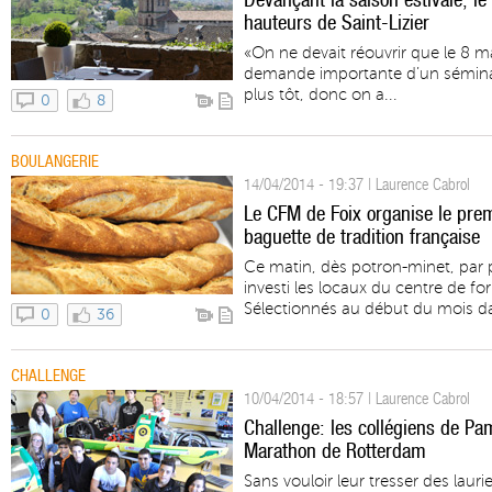
hauteurs de Saint-Lizier
«On ne devait réouvrir que le 8 m
demande importante d’un séminai
plus tôt, donc on a...
0
8
BOULANGERIE
14/04/2014 - 19:37 | Laurence Cabrol
Le CFM de Foix organise le prem
baguette de tradition française
Ce matin, dès potron-minet, par 
investi les locaux du centre de fo
Sélectionnés au début du mois da
0
36
CHALLENGE
10/04/2014 - 18:57 | Laurence Cabrol
Challenge: les collégiens de Pa
Marathon de Rotterdam
Sans vouloir leur tresser des lauri