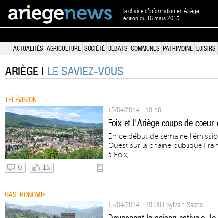
la chaîne d'information en Ariège
édition du 16 mars 2015
ACTUALITÉS
AGRICULTURE
SOCIÉTÉ
DÉBATS
COMMUNES
PATRIMOINE
LOISIRS
ARIÈGE |
LE SAVIEZ-VOUS
TÉLÉVISION
15/04/2014 - 19:16
Foix et l'Ariège coups de coeur
En ce début de semaine l’émissi
Ouest sur la chaine publique Fran
à Foix,...
0
15
GASTRONOMIE
15/04/2014 - 19:09 | Sylvain Sastre
Devançant la saison estivale, le