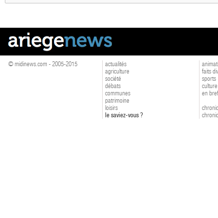
© midinews.com - 2005-2015
actualités
animat
agriculture
faits d
société
sports
débats
culture
communes
en bre
patrimoine
loisirs
chroniq
le saviez-vous ?
chroniq