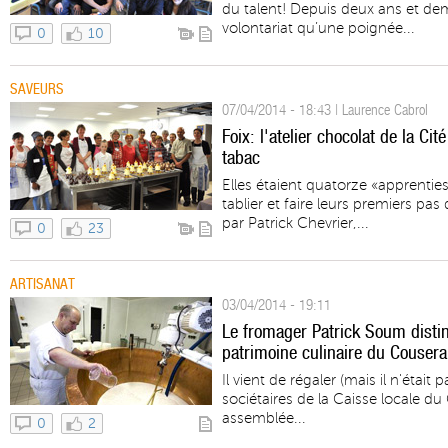
du talent! Depuis deux ans et dem
volontariat qu’une poignée...
0
10
SAVEURS
07/04/2014 - 18:43 | Laurence Cabrol
Foix: l'atelier chocolat de la Ci
tabac
Elles étaient quatorze «apprenties
tablier et faire leurs premiers p
par Patrick Chevrier,...
0
23
ARTISANAT
03/04/2014 - 19:11
Le fromager Patrick Soum disting
patrimoine culinaire du Couser
Il vient de régaler (mais il n'était
sociétaires de la Caisse locale du 
assemblée...
0
2