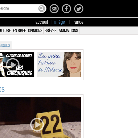
accueil
|
ariège
|
france
ULTURE
EN BREF
OPINIONS
BRÈVES
ANIMATIONS
IQUES
OS