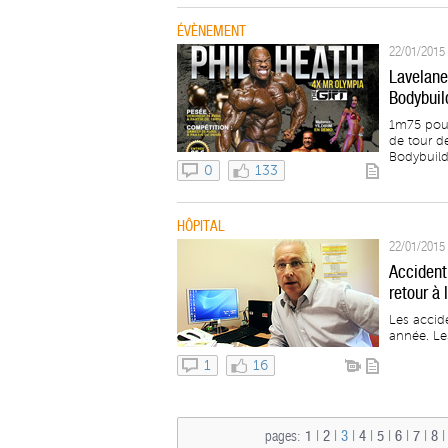
ÉVÈNEMENT
22/01/2015 
Lavelanet
Bodybuil
1m75 pour
de tour d
Bodybuildi
0
133
HÔPITAL
22/01/2015 
Accident 
retour à 
Les accid
année. Les
1
16
pages:
1
|
2
|
3
|
4
|
5
|
6
|
7
|
8