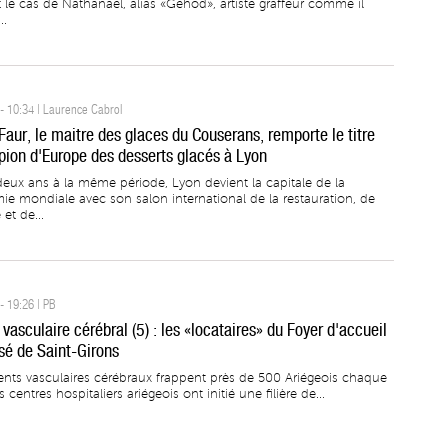
est le cas de Nathanaël, alias «Gehod», artiste graffeur comme il
..
- 10:34 | Laurence Cabrol
Faur, le maitre des glaces du Couserans, remporte le titre
ion d'Europe des desserts glacés à Lyon
deux ans à la même période, Lyon devient la capitale de la
ie mondiale avec son salon international de la restauration, de
 et de...
- 19:26 | PB
vasculaire cérébral (5) : les «locataires» du Foyer d'accueil
sé de Saint-Girons
ents vasculaires cérébraux frappent près de 500 Ariégeois chaque
 centres hospitaliers ariégeois ont initié une filière de...