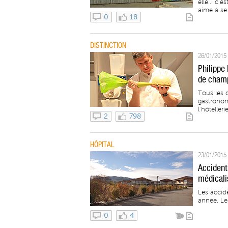
elle... c’
aime à se.
0
18
DISTINCTION
26/01/2015 
Philippe 
de champ
Tous les 
gastronom
l’hôtellerie
2
798
HÔPITAL
23/01/2015 
Accident 
médicali
Les accid
année. Les
0
4