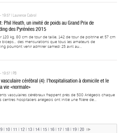
- 19:57 | Laurence Cabrol
: Phil Heath, un invité de poids au Grand Prix de
ding des Pyrénées 2015
 120 kg, 80 cm de tour de taille, 142 de tour de poitrine et 57 cm
e biceps… des mensurations que tous les amateurs de
ng pourront venir admirer samedi 25 avril au...
- 19:57 | PB
vasculaire cérébral (4): l'hospitalisation à domicile et le
la vie «normale»
ents vasculaires cérébraux frappent près de 500 Ariégeois chaque
 centres hospitaliers ariégeois ont initié une filière de...
|
9
|
10
|
11
|
12
|
13
|
14
|
15
|
16
|
17
|
18
|
19
|
20