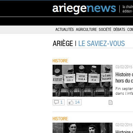
la chaî
édition
ACTUALITÉS
AGRICULTURE
SOCIÉTÉ
DÉBATS
CO
ARIÈGE |
LE SAVIEZ-VOUS
HISTOIRE
03/02/2015 
Histoire
hors du 
Fin septe
dans l’inf
1
14
HISTOIRE
02/02/2015 
Histoire