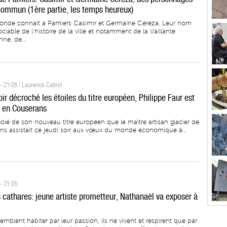
commun (1ère partie, les temps heureux)
onde connaît à Pamiers Casimir et Germaine Céréza. Leur nom
ociable de l’histoire de la ville et notamment de la Vaillante
e, de...
- 21:05 | Laurence Cabrol
ir décroché les étoiles du titre européen, Philippe Faur est
r en Couserans
éolé de son nouveau titre européen que le maître artisan glacier de
ons assistait ce jeudi soir aux vœux du monde économique à...
- 21:05
 cathares: jeune artiste prometteur, Nathanaël va exposer à
emblent habiter par leur passion, ils ne vivent et respirent que par