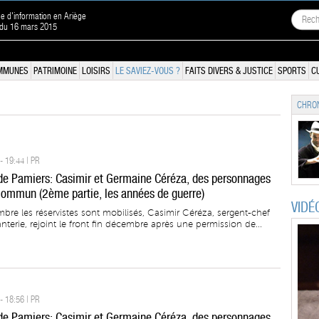
ne d'information en Ariège
 du 16 mars 2015
MMUNES
PATRIMOINE
LOISIRS
LE SAVIEZ-VOUS ?
FAITS DIVERS & JUSTICE
SPORTS
C
CHRON
- 19:44 | PR
 de Pamiers: Casimir et Germaine Céréza, des personnages
commun (2ème partie, les années de guerre)
VIDÉ
mbre les réservistes sont mobilisés, Casimir Céréza, sergent-chef
anterie, rejoint le front fin décembre après une permission de...
- 18:56 | PR
 de Pamiers: Casimir et Germaine Céréza, des personnages