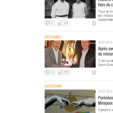
hors du 
Tout le m
est indiss
Appaméenn
1
29
ARTISANAT
30/01/2015 
Après avo
de retou
C’est aur
Saint-Gir
0
93
EXPOSITION
30/01/2015 
Pyrénées
Mirepoix
Certains s