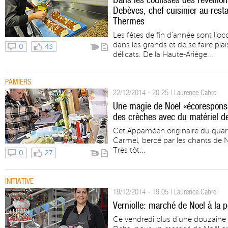
Debèves, chef cuisinier au rest
Thermes
Les fêtes de fin d’année sont l’oc
dans les grands et de se faire pl
0
43
délicats. De la Haute-Ariège...
PAMIERS
22/12/2014 - 20:25 | Laurence Cabrol
Une magie de Noël «écoresponsa
des crèches avec du matériel d
Cet Appaméen originaire du quart
Carmel, bercé par les chants de No
Très tôt...
0
27
INITIATIVE
19/12/2014 - 19:05 | Laurence Cabrol
Verniolle: marché de Noel à la p
Ce vendredi plus d’une douzaine 