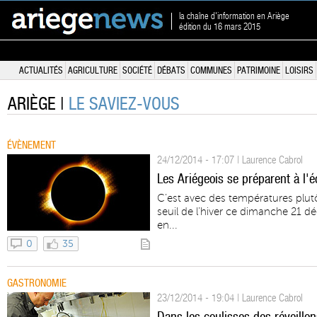
la chaîne d'information en Ariège
édition du 16 mars 2015
ACTUALITÉS
AGRICULTURE
SOCIÉTÉ
DÉBATS
COMMUNES
PATRIMOINE
LOISIRS
ARIÈGE |
LE SAVIEZ-VOUS
ÉVÈNEMENT
24/12/2014 - 17:07 | Laurence Cabrol
Les Ariégeois se préparent à l'
C’est avec des températures plutô
seuil de l’hiver ce dimanche 21 d
en...
0
35
GASTRONOMIE
23/12/2014 - 19:04 | Laurence Cabrol
Dans les coulisses des réveillon