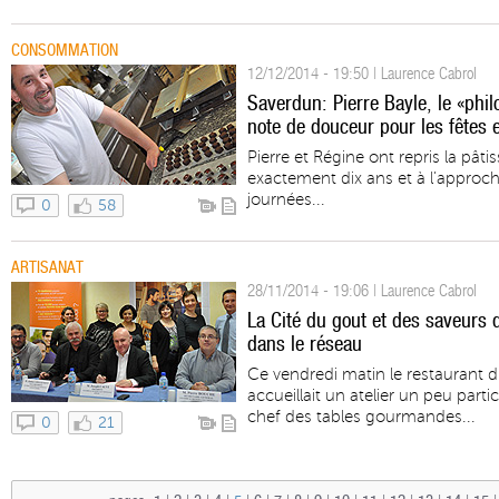
CONSOMMATION
12/12/2014 - 19:50 | Laurence Cabrol
Saverdun: Pierre Bayle, le «phi
note de douceur pour les fêtes 
Pierre et Régine ont repris la pât
exactement dix ans et à l’approch
journées...
0
58
ARTISANAT
28/11/2014 - 19:06 | Laurence Cabrol
La Cité du gout et des saveurs d
dans le réseau
Ce vendredi matin le restaurant 
accueillait un atelier un peu part
chef des tables gourmandes...
0
21