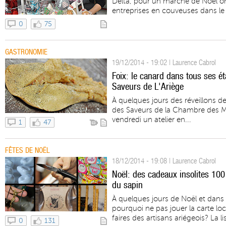
Delta, pour un marché de Noël orig
entreprises en couveuses dans le 
0
75
GASTRONOMIE
19/12/2014 - 19:02 | Laurence Cabrol
Foix: le canard dans tous ses ét
Saveurs de L'Ariège
À quelques jours des réveillons de
des Saveurs de la Chambre des Mé
vendredi un atelier en...
1
47
FÊTES DE NOËL
18/12/2014 - 19:08 | Laurence Cabrol
Noël: des cadeaux insolites 100
du sapin
À quelques jours de Noël et dans
pourquoi ne pas jouer la carte loc
faires des artisans ariégeois? La lis
0
131