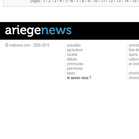
pages:
1
|
2
|
3
|
4
|
5
|
6
|
7
|
8
|
9
|
10
|
11
|
12
|
13
|
14
|
15
© midinews.com - 2005-2015
actualités
animat
agriculture
faits d
société
sports
débats
culture
communes
en bre
patrimoine
loisirs
chroniq
le saviez-vous ?
chroniq