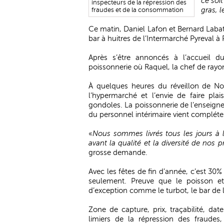
ce soit
inspecteurs de la répression des
gras, l
fraudes et de la consommation
Ce matin, Daniel Lafon et Bernard Labat
bar à huitres de l’Intermarché Pyreval à
Après s’être annoncés à l’accueil d
poissonnerie où Raquel, la chef de rayon 
À quelques heures du réveillon de Noë
l’hypermarché et l’envie de faire plai
gondoles. La poissonnerie de l’enseigne
du personnel intérimaire vient compléter 
«
Nous sommes livrés tous les jours à 
avant la qualité et la diversité de nos p
grosse demande.
Avec les fêtes de fin d’année, c’est 30%
seulement. Preuve que le poisson et
d’exception comme le turbot, le bar de 
Zone de capture, prix, traçabilité, dat
limiers de la répression des fraudes