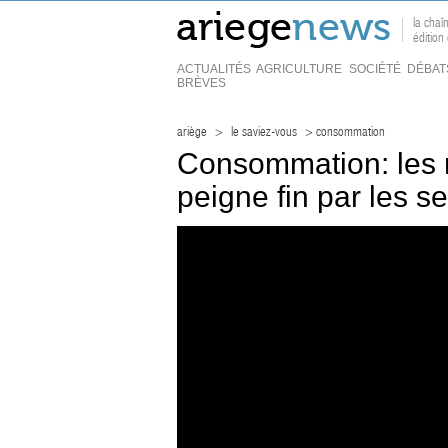
la chaî
édition
ACTUALITÉS
AGRICULTURE
SOCIÉTÉ
DÉBAT
BRÈVES
ariège
>
le saviez-vous
> consommation
Consommation: les 
peigne fin par les se