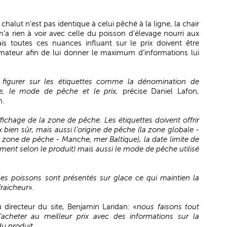
lut n’est pas identique à celui pêché à la ligne, la chair
n’a rien à voir avec celle du poisson d’élevage nourri aux
is toutes ces nuances influant sur le prix doivent être
ateur afin de lui donner le maximum d’informations lui
nt figurer sur les étiquettes comme la dénomination de
che, le mode de pêche et le prix,
précise Daniel Lafon,
n.
affichage de la zone de pêche. Les étiquettes doivent offrir
x bien sûr, mais aussi l’origine de pêche (la zone globale -
s zone de pêche - Manche, mer Baltique), la date limite de
nt selon le produit) mais aussi le mode de pêche utilisé
les poissons sont présentés sur glace ce qui maintien la
fraicheur
».
directeur du site, Benjamin Laridan: «
nous faisons tout
acheter au meilleur prix avec des informations sur la
du produit…