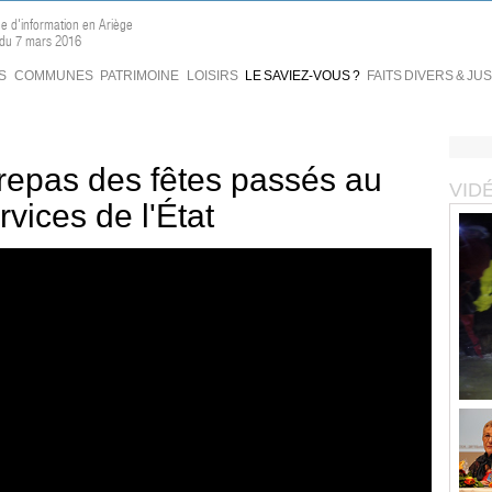
ne d'information en Ariège
 du 7 mars 2016
S
COMMUNES
PATRIMOINE
LOISIRS
LE SAVIEZ-VOUS ?
FAITS DIVERS & JU
repas des fêtes passés au
VID
rvices de l'État