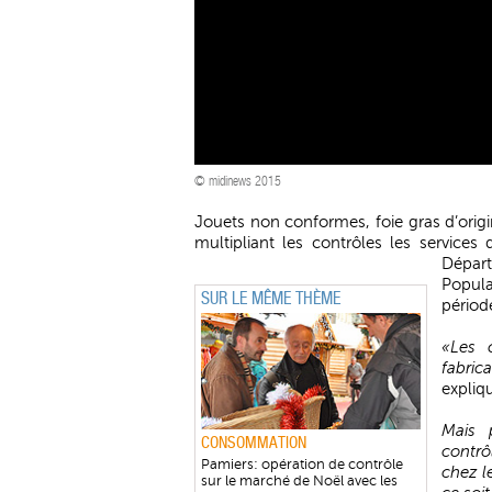
© midinews 2015
Jouets non conformes, foie gras d’ori
multipliant les contrôles les services
Départ
Popula
SUR LE MÊME THÈME
périod
«Les 
fabric
expliq
Mais 
CONSOMMATION
contrô
Pamiers: opération de contrôle
chez l
sur le marché de Noël avec les