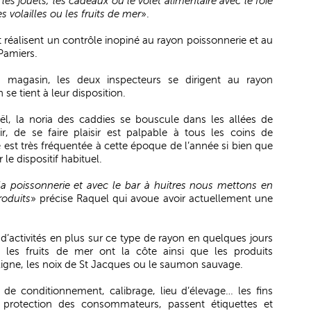
 les jouets, les cadeaux ou le volet alimentaire avec le foie
es volailles ou les fruits de mer
».
 réalisent un contrôle inopiné au rayon poissonnerie et au
 Pamiers.
u magasin, les deux inspecteurs se dirigent au rayon
se tient à leur disposition.
l, la noria des caddies se bouscule dans les allées de
sir, de se faire plaisir est palpable à tous les coins de
 est très fréquentée à cette époque de l’année si bien que
le dispositif habituel.
la poissonnerie et avec le bar à huitres nous mettons en
roduits
» précise Raquel qui avoue avoir actuellement une
 d’activités en plus sur ce type de rayon en quelques jours
 les fruits de mer ont la côte ainsi que les produits
ligne, les noix de St Jacques ou le saumon sauvage.
e de conditionnement, calibrage, lieu d’élevage… les fins
, protection des consommateurs, passent étiquettes et