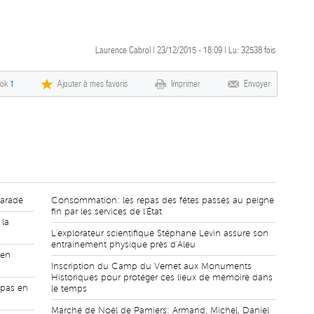
Laurence Cabrol | 23/12/2015 - 18:09 | Lu:
32538
fois
ook
1
Ajouter à mes favoris
Imprimer
Envoyer
marade
Consommation: les repas des fêtes passés au peigne
fin par les services de l'État
la
L'explorateur scientifique Stéphane Levin assure son
entrainement physique près d'Aleu
 en
Inscription du Camp du Vernet aux Monuments
Historiques pour protéger ces lieux de mémoire dans
 pas en
le temps
Marché de Noël de Pamiers: Armand, Michel, Daniel