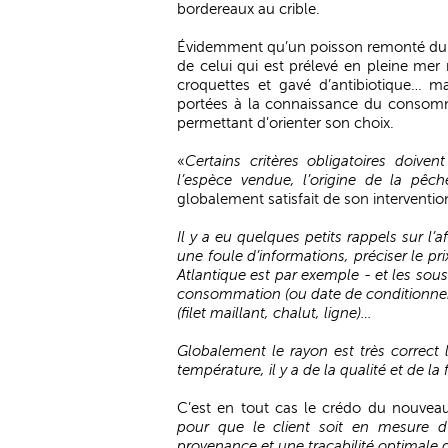
bordereaux au crible.
Évidemment qu’un poisson remonté du cha
de celui qui est prélevé en pleine mer 
croquettes et gavé d’antibiotique… ma
portées à la connaissance du consomm
permettant d’orienter son choix.
«
Certains critères obligatoires doive
l’espèce vendue, l’origine de la pê
globalement satisfait de son interventio
Il y a eu quelques petits rappels sur l’
une foule d’informations, préciser le pri
Atlantique est par exemple - et les sou
consommation (ou date de conditionneme
(filet maillant, chalut, ligne)…
Globalement le rayon est très correct 
température, il y a de la qualité et de la 
C’est en tout cas le crédo du nouveau 
pour que le client soit en mesure d’
provenance et une traçabilité optimale 