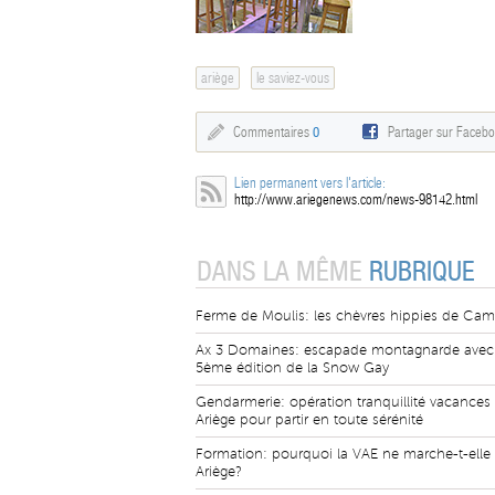
ariège
le saviez-vous
Commentaires
0
Partager sur Faceb
Lien permanent vers l'article:
http://www.ariegenews.com/news-98142.html
DANS LA MÊME
RUBRIQUE
Ferme de Moulis: les chèvres hippies de Ca
Ax 3 Domaines: escapade montagnarde avec 
5ème édition de la Snow Gay
Gendarmerie: opération tranquillité vacances
Ariège pour partir en toute sérénité
Formation: pourquoi la VAE ne marche-t-elle
Ariège?