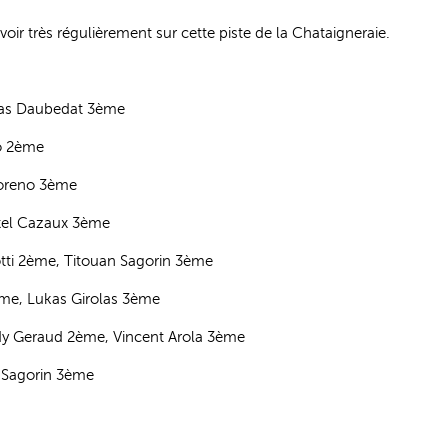
r très régulièrement sur cette piste de la Chataigneraie.
mas Daubedat 3ème
to 2ème
Moreno 3ème
xel Cazaux 3ème
tti 2ème, Titouan Sagorin 3ème
2ème, Lukas Girolas 3ème
dy Geraud 2ème, Vincent Arola 3ème
s Sagorin 3ème