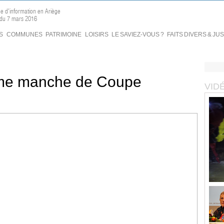
ne d'information en Ariège
 du 7 mars 2016
S
COMMUNES
PATRIMOINE
LOISIRS
LE SAVIEZ-VOUS ?
FAITS DIVERS & JU
me manche de Coupe
VID