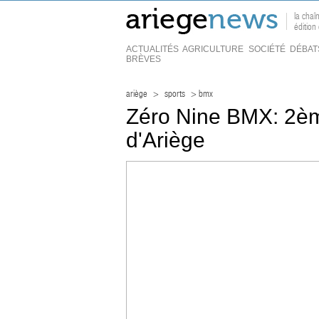
la chaî
édition
ACTUALITÉS
AGRICULTURE
SOCIÉTÉ
DÉBAT
BRÈVES
ariège
>
sports
> bmx
Zéro Nine BMX: 2è
d'Ariège