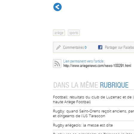
ariège
sports
Commentaires
0
Partager sur Faceb
Lien permanent vers l'article:
http://www.ariegenews.com/news-100291.html
DANS LA MÊME
RUBRIQUE
Football: résultats du club de Luzenac et de l
haute Ariège Football
Rugby: quand Saint-Orens reçoit anciens, par
et dirigeants de l'US Tarascon
Rugby ariégeois: la messe est dite