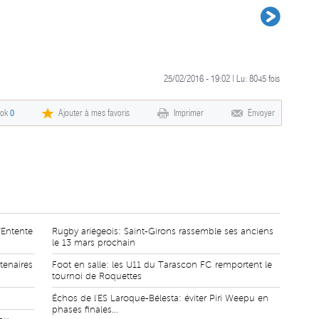
25/02/2016 - 19:02 | Lu:
8045
fois
ook
0
Ajouter à mes favoris
Imprimer
Envoyer
'Entente
Rugby ariégeois: Saint-Girons rassemble ses anciens
le 13 mars prochain
tenaires
Foot en salle: les U11 du Tarascon FC remportent le
tournoi de Roquettes
Échos de l'ES Laroque-Bélesta: éviter Piri Weepu en
phases finales...