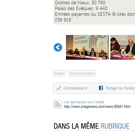
Grottes de Niaux: 30 780
Palais des Evêques: 9 440
Entrées payantes du SESTA (6 sites dont 
236 918
ariège
tourisme et loisirs
Commentaires
3
Partager sur Faceb
Lien permanent vers l'article:
http://www.ariegenews.com/news-85551.html
DANS LA MÊME
RUBRIQUE