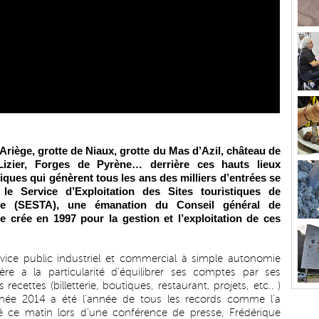
Ariège, grotte de Niaux, grotte du Mas d’Azil, château de
Lizier, Forges de Pyrène… derrière ces hauts lieux
tiques qui génèrent tous les ans des milliers d’entrées se
 le Service d’Exploitation des Sites touristiques de
ège (SESTA), une émanation du Conseil général de
ge crée en 1997 pour la gestion et l’exploitation de ces
vice public industriel et commercial à simple autonomie
ière a la particularité d’équilibrer ses comptes par ses
 recettes (billetterie, boutiques, restaurant, projets, etc.. )
nnée 2014 a été l’année de tous les records comme l’a
é ce matin lors d’une conférence de presse, Frédérique