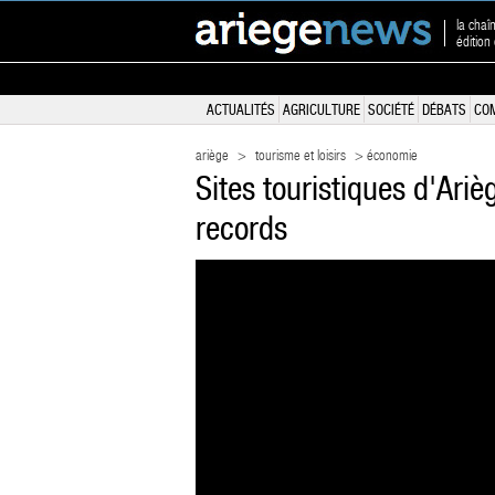
la chaî
édition
ACTUALITÉS
AGRICULTURE
SOCIÉTÉ
DÉBATS
CO
ariège
>
tourisme et loisirs
> économie
Sites touristiques d'Ariè
records