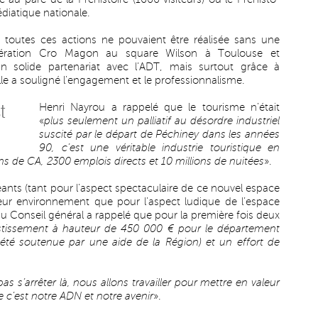
diatique nationale.
toutes ces actions ne pouvaient être réalisée sans une
pération Cro Magon au square Wilson à Toulouse et
n solide partenariat avec l’ADT, mais surtout grâce à
lle a souligné l’engagement et le professionnalisme.
t
Henri Nayrou a rappelé que le tourisme n’était
«
plus seulement un palliatif au désordre industriel
suscité par le départ de Péchiney dans les années
90, c’est une véritable industrie touristique en
ons de CA, 2300 emplois directs et 10 millions de nuitées
».
éants (tant pour l’aspect spectaculaire de ce nouvel espace
leur environnement que pour l’aspect ludique de l’espace
 du Conseil général a rappelé que pour la première fois deux
estissement à hauteur de 450 000 € pour le département
 été soutenue par une aide de la Région) et un effort de
s s’arrêter là, nous allons travailler pour mettre en valeur
e c’est notre ADN et notre avenir
».