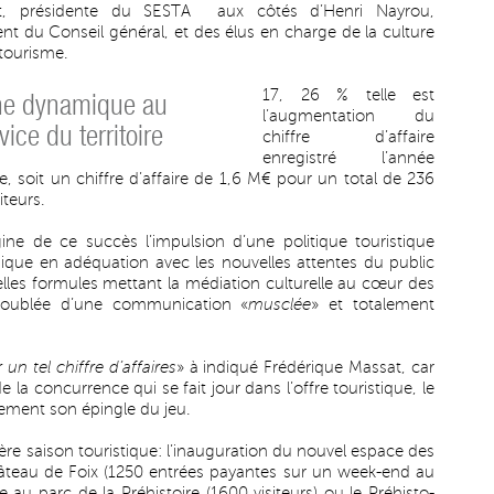
t, présidente du SESTA aux côtés d’Henri Nayrou,
ent du Conseil général, et des élus en charge de la culture
tourisme.
17, 26 % telle est
ne dynamique au
l’augmentation du
vice du territoire
chiffre d’affaire
enregistré l’année
e, soit un chiffre d’affaire de 1,6 M€ pour un total de 236
iteurs.
igine de ce succès l’impulsion d’une politique touristique
que en adéquation avec les nouvelles attentes du public
elles formules mettant la médiation culturelle au cœur des
, doublée d’une communication «
musclée
» et totalement
n tel chiffre d’affaires
» à indiqué Frédérique Massat, car
a concurrence qui se fait jour dans l’offre touristique, le
ement son épingle du jeu.
ère saison touristique: l’inauguration du nouvel espace des
âteau de Foix (1250 entrées payantes sur un week-end au
e au parc de la Préhistoire (1600 visiteurs) ou le Préhisto-