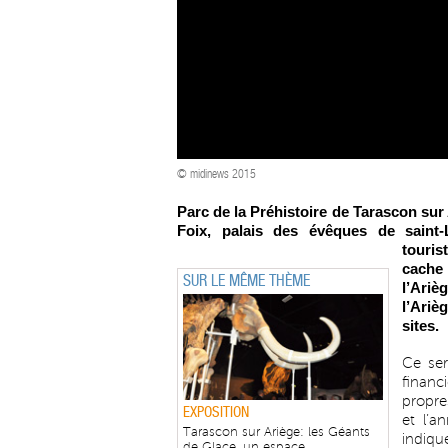
© midinews 2015
Parc de la Préhistoire de Tarascon sur 
Foix, palais des évêques de saint-
touris
cache
SUR LE MÊME THÈME
l’Ari
l’Ariè
sites.
Ce ser
financ
propres
EXPOSITION
et l’a
Tarascon sur Ariège: les Géants
indiqu
de Glace, un espace