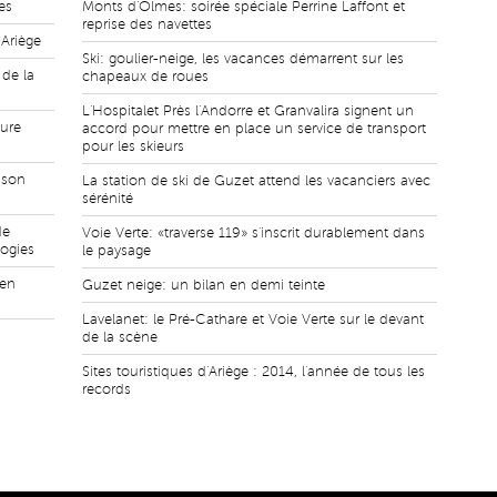
es
Monts d'Olmes: soirée spéciale Perrine Laffont et
reprise des navettes
Ariège
Ski: goulier-neige, les vacances démarrent sur les
 de la
chapeaux de roues
L'Hospitalet Près l'Andorre et Granvalira signent un
aure
accord pour mettre en place un service de transport
pour les skieurs
 son
La station de ski de Guzet attend les vacanciers avec
sérénité
de
Voie Verte: «traverse 119» s'inscrit durablement dans
logies
le paysage
 en
Guzet neige: un bilan en demi teinte
Lavelanet: le Pré-Cathare et Voie Verte sur le devant
de la scène
Sites touristiques d'Ariège : 2014, l'année de tous les
records