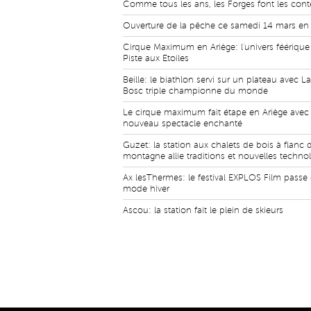
Comme tous les ans, les Forges font les cont
Ouverture de la pêche ce samedi 14 mars en 
Cirque Maximum en Ariège: l'univers féérique
Piste aux Etoiles
Beille: le biathlon servi sur un plateau avec L
Bosc triple championne du monde
Le cirque maximum fait étape en Ariège avec
nouveau spectacle enchanté
Guzet: la station aux chalets de bois à flanc 
montagne allie traditions et nouvelles techno
Ax lesThermes: le festival EXPLOS Film passe
mode hiver
Ascou: la station fait le plein de skieurs