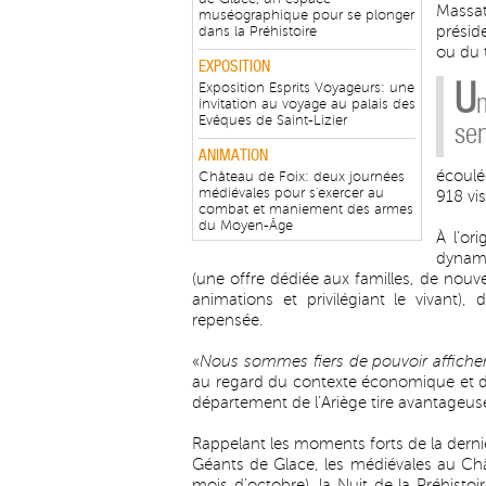
Massa
muséographique pour se plonger
présid
dans la Préhistoire
ou du 
EXPOSITION
U
Exposition Esprits Voyageurs: une
invitation au voyage au palais des
Evêques de Saint-Lizier
ser
ANIMATION
écoulé
Château de Foix: deux journées
médiévales pour s'exercer au
918 vis
combat et maniement des armes
du Moyen-Âge
À l’or
dynami
(une offre dédiée aux familles, de nouv
animations et privilégiant le vivant)
repensée.
«
Nous sommes fiers de pouvoir afficher u
au regard du contexte économique et de l
département de l’Ariège tire avantageus
Rappelant les moments forts de la derni
Géants de Glace, les médiévales au Ch
mois d’octobre), la Nuit de la Préhistoir