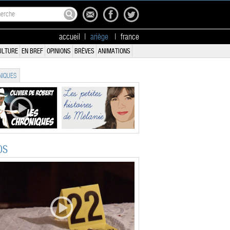
accueil
|
ariège
|
france
ULTURE
EN BREF
OPINIONS
BRÈVES
ANIMATIONS
IQUES
OS