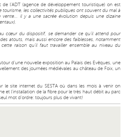
t de l’ADT (agence de développement touristique) on est
 tourisme, les collectivités publiques ont souvent du mal à
e vente... il y a une sacrée évolution depuis une dizaine
entaux).
ur au cœur du dispositif, se demander ce qu’il attend pour
 a des atouts, mais aussi encore des faiblesses, notamment
cette raison qu’il faut travailler ensemble au niveau du
utour d’une nouvelle exposition au Palais des Evêques, une
ouvellement des journées médiévales au château de Foix, un
ur le site internet du SESTA où dans les mois à venir on
ne et l’installation de la fibre pour le très haut débit au parc
seul mot d’ordre: toujours plus de vivant!