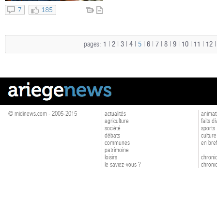
7
185
pages:
1
|
2
|
3
|
4
|
5
|
6
|
7
|
8
|
9
|
10
|
11
|
12
© midinews.com - 2005-2015
actualités
animat
agriculture
faits d
société
sports
débats
culture
communes
en bre
patrimoine
loisirs
chroniq
le saviez-vous ?
chroniq