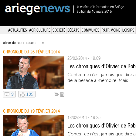
la chaîne d'information en Ariège
édition du 16 mars 2015
ACTUALITÉS
AGRICULTURE
SOCIÉTÉ
DÉBATS
COMMUNES
PATRIMOINE
LOISIRS
olivier de robert raconte ... >
CHRONIQUE DU 26 FÉVRIER 2014
25/02/2014 - 19:09
Les chroniques d'Olivier de Rob
Conter, ce n'est jamais que dire 
de la besace à mémoire. Mais ...
9
189
CHRONIQUE DU 19 FÉVRIER 2014
18/02/2014 - 19:25
Les chroniques d'Olivier de Rob
Conter, ce n'est jamais que dire 