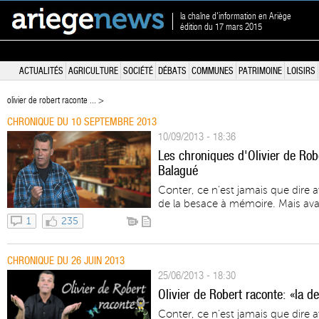
la chaîne d'information en Ariège
édition du 17 mars 2015
ACTUALITÉS
AGRICULTURE
SOCIÉTÉ
DÉBATS
COMMUNES
PATRIMOINE
LOISIRS
olivier de robert raconte ... >
CHRONIQUE DU 10 SEPTEMBRE 2013
10/09/2013 - 18:36
Les chroniques d'Olivier de Robe
Balagué
Conter, ce n'est jamais que dire 
de la besace à mémoire. Mais avan
1
235
CHRONIQUE DU 26 JUIN 2013
25/06/2013 - 18:30
Olivier de Robert raconte: «la d
Conter, ce n'est jamais que dire 