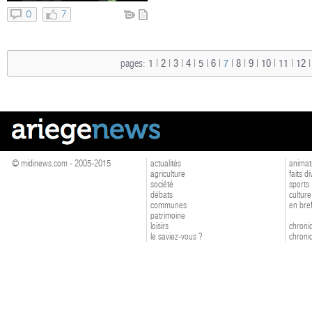
0
7
pages:
1
|
2
|
3
|
4
|
5
|
6
|
7
|
8
|
9
|
10
|
11
|
12
© midinews.com - 2005-2015
actualités
animat
agriculture
faits d
société
sports
débats
culture
communes
en bre
patrimoine
loisirs
chroniq
le saviez-vous ?
chroniq