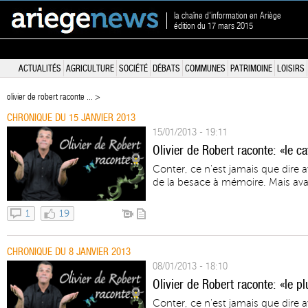
la chaîne d'information en Ariège
édition du 17 mars 2015
ACTUALITÉS
AGRICULTURE
SOCIÉTÉ
DÉBATS
COMMUNES
PATRIMOINE
LOISIRS
olivier de robert raconte ... >
CHRONIQUE DU 15 JANVIER 2013
15/01/2013 - 19:11
Olivier de Robert raconte: «le ca
Conter, ce n'est jamais que dire 
de la besace à mémoire. Mais avant
1
19
CHRONIQUE DU 8 JANVIER 2013
08/01/2013 - 18:10
Olivier de Robert raconte: «le p
Conter, ce n'est jamais que dire 