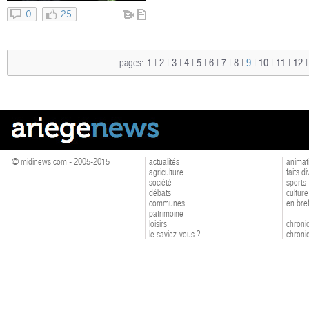
0
25
pages:
1
|
2
|
3
|
4
|
5
|
6
|
7
|
8
|
9
|
10
|
11
|
12
© midinews.com - 2005-2015
actualités
animat
agriculture
faits d
société
sports
débats
culture
communes
en bre
patrimoine
loisirs
chroniq
le saviez-vous ?
chroniq