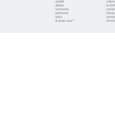
société
culture
débats
en bref
communes
opinio
patrimoine
brèves
loisirs
animat
le saviez-vous ?
chroniq