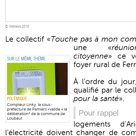
© midinews 2016
Le collectif «
Touche pas à mon com
une «
réuni
citoyenne
» ce v
SUR LE MÊME THÈME
foyer rural de Ferr
À l’ordre du jou
qualifié par le col
pour la santé
».
POLÉMIQUE
Compteur Linky: la sous-
préfecture de Pamiers «valide » la
Pour rappel
délibération* de la commune de
Loubaut
logements d’Ar
l’électricité doivent changer de co