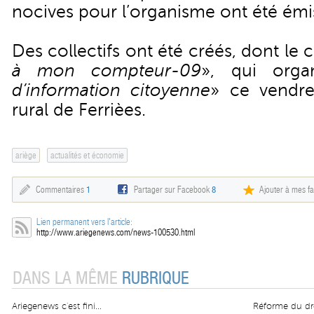
nocives pour l’organisme ont été émi
Des collectifs ont été créés, dont le c
à mon compteur-09
», qui orga
d’information citoyenne
» ce vendre
rural de Ferrièes.
ariège
actualités et économie
Commentaires
1
Partager sur Facebook
8
Ajouter à mes fa
Lien permanent vers l'article:
http://www.ariegenews.com/news-100530.html
DANS LA MÊME
RUBRIQUE
Ariegenews c'est fini...
Réforme du dro