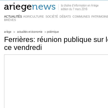
la chaîne d'information en Ariège
édition du 7 mars 2016
ACTUALITÉS
AGRICULTURE
SOCIÉTÉ
DÉBATS
COMMUNES
PATRIMOIN
BRÈVES
ariège
>
actualités et économie
> polémique
Ferrières: réunion publique sur 
ce vendredi