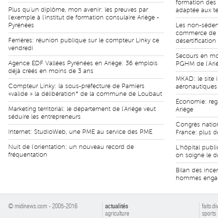
formation des
Plus qu'un diplôme, mon avenir: les preuves par
adaptée aux ter
l'exemple à l'institut de formation consulaire Ariège -
Pyrénées
Les non-sédent
commerce de pr
Ferrières: réunion publique sur le compteur Linky ce
désertification
vendredi
Secours en mon
Agence EDF Vallées Pyrénées en Ariège: 36 emplois
PGHM de l'Ari
déjà créés en moins de 3 ans
MKAD: le site i
Compteur Linky: la sous-préfecture de Pamiers
aéronautiques 
«valide » la délibération* de la commune de Loubaut
Économie: rega
Marketing territorial: le département de l'Ariège veut
Ariège
séduire les entrepreneurs
Congrès natio
Internet: StudioWeb, une PME au service des PME
France: plus d
Nuit de l'orientation: un nouveau record de
L'hôpital publi
fréquentation
on soigne le dé
Bilan des ince
hommes enga
© midinews.com - 2005-2016
actualités
faits di
agriculture
sports