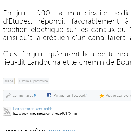
En juin 1900, la municipalité, solli
d’Etudes, répondit favorablement à
traction électrique sur les canaux du 
ainsi qu’à la création d’un canal latéra
C’est fin juin qu’eurent lieu de terribl
lieu-dit Landourra et le chemin de Bou
ariège
histoire et patrimoine
Commentaires
0
Partager sur Facebook
1
Ajouter aux favori
Lien permanent vers l'article:
http://www.ariegenews.com/news-66175.html