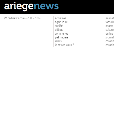
© midinews.com - 2005-2014
actualités
animat
agriculture
faits d
société
sports
débats
culture
communes
en bre
patrimoine
journal
loisirs
chroniq
le saviez-vous ?
chroniq