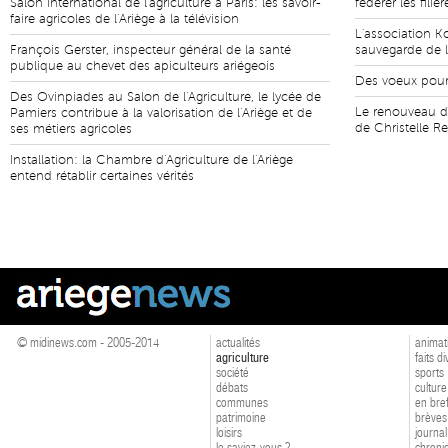
Salon international de l'agriculture à Paris: les savoir-
fédérer les filiè
faire agricoles de l'Ariège à la télévision
L'association Ko
François Gerster, inspecteur général de la santé
sauvegarde de l
publique au chevet des apiculteurs ariégeois
Des voeux pour 
Des Ovinpiades au Salon de l'Agriculture, le lycée de
Le renouveau de
Pamiers contribue à la valorisation de l'Ariège et de
de Christelle R
ses métiers agricoles
Installation: la Chambre d'Agriculture de l'Ariège
entend rétablir certaines vérités
© midinews.com - 2005-2014
actualités
animat
agriculture
faits d
société
sports
débats
culture
communes
en bre
patrimoine
brèves
loisirs
journal
le saviez-vous ?
chroniq