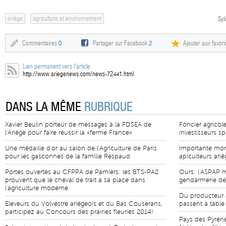
ariège
agriculture et environnement
Syl
Commentaires
0
Partager sur Facebook
2
Ajouter aux favori
Lien permanent vers l'article:
http://www.ariegenews.com/news-72441.html
DANS LA MÊME
RUBRIQUE
Xavier Beulin porteur de messages à la FDSEA de
Foncier agricole
l'Ariège pour faire réussir la «ferme France»
investisseurs sp
Une médaille d'or au salon de l'Agriculture de Paris
Importante morta
pour les gasconnes de la famille Respaud
apiculteurs arié
Portes ouvertes au CFPPA de Pamiers: les BTS-PA2
Ours: l'ASPAP m
prouvent que le cheval de trait a sa place dans
gendarmerie de
l'agriculture moderne
Du producteur
Eleveurs du Volvestre ariégeois et du Bas Couserans,
passent à table
participez au Concours des prairies fleuries 2014!
Pays des Pyréné