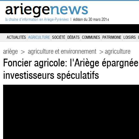
la chaîne d'information en Ariège-Pyrénées
| édition du 30 mars 2014
ACTUALITÉS
AGRICULTURE
SOCIÉTÉ
DÉBATS
COMMUNES
PATRIMOINE
LOISIRS
ariège
>
agriculture et environnement
> agriculture
Foncier agricole: l'Ariège épargnée
investisseurs spéculatifs