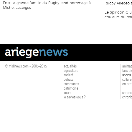
Foix: la grande famille du Rugby rend hommage à
Rugby Ariégeoi
Michel Lazerges
Le Spiridon Clu
couleurs du terr
© midinews.com - 2005-2015
actualités
animat
agriculture
faits d
société
sports
débats
culture
communes
en bre
patrimoine
loisirs
chroniq
le saviez-vous ?
chroniq