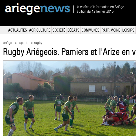
la chaîne d'information en Ariège
édition du 12 février 2015
ACTUALITÉS
AGRICULTURE
SOCIÉTÉ
DÉBATS
COMMUNES
PATRIMOINE
LOISIRS
ariège
>
sports
> rugby
Rugby Ariégeois: Pamiers et l'Arize en 