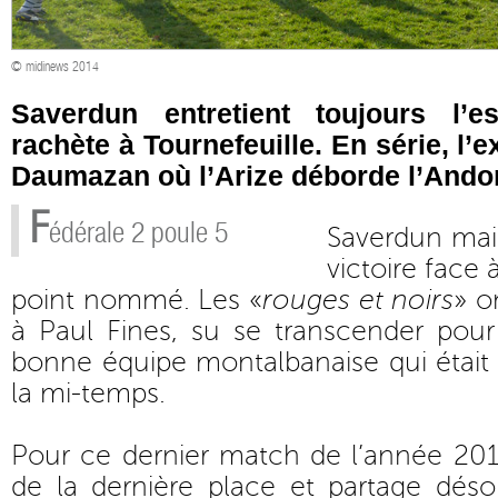
© midinews 2014
Saverdun entretient toujours l’e
rachète à Tournefeuille. En série, l’e
Daumazan où l’Arize déborde l’Andor
F
édérale 2 poule 5
Saverdun main
victoire face
point nommé. Les «
rouges et noirs
» o
à Paul Fines, su se transcender pour
bonne équipe montalbanaise qui était
la mi-temps.
Pour ce dernier match de l’année 201
de la dernière place et partage dés