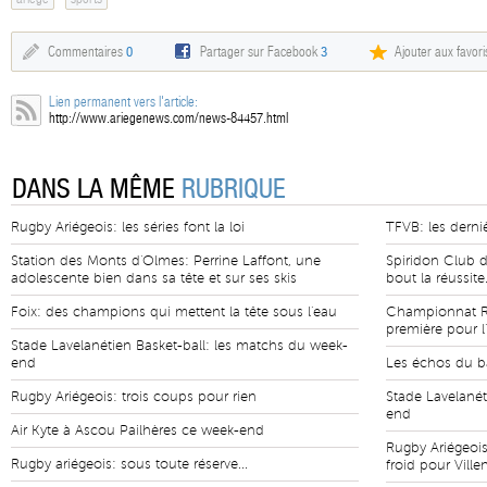
Commentaires
0
Partager sur Facebook
3
Ajouter aux favori
Lien permanent vers l'article:
http://www.ariegenews.com/news-84457.html
DANS LA MÊME
RUBRIQUE
Rugby Ariégeois: les séries font la loi
TFVB: les derni
Station des Monts d'Olmes: Perrine Laffont, une
Spiridon Club d
adolescente bien dans sa tête et sur ses skis
bout la réussite.
Foix: des champions qui mettent la tête sous l'eau
Championnat Ré
première pour l
Stade Lavelanétien Basket-ball: les matchs du week-
end
Les échos du ba
Rugby Ariégeois: trois coups pour rien
Stade Lavelanét
end
Air Kyte à Ascou Pailhères ce week-end
Rugby Ariégeois
Rugby ariégeois: sous toute réserve...
froid pour Vill