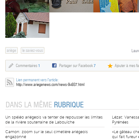
ariège
le saviez-vous
Laur
Commentaires
1
Partager sur Facebook
7
Ajouter à mes fa
Lien permanent vers l'article:
http://www.ariegenews.com/news-94937.html
DANS LA MÊME
RUBRIQUE
Un spéléo ariégeois va tenter de repousser les limites
Lézat: Vanessa
de la rivière souterraine de Labouïche
Pyrénées
Camon: zoom sur le seul cimetière ariégeois
«Le gâteau ch
engazonné
qui fait fureu