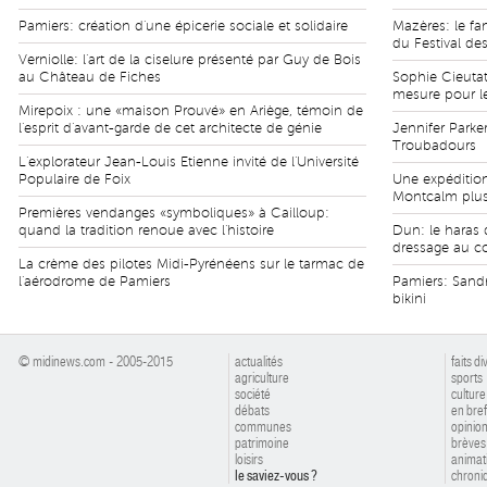
Pamiers: création d'une épicerie sociale et solidaire
Mazères: le fa
du Festival de
Verniolle: l'art de la ciselure présenté par Guy de Bois
au Château de Fiches
Sophie Cieutat,
mesure pour le
Mirepoix : une «maison Prouvé» en Ariège, témoin de
l'esprit d'avant-garde de cet architecte de génie
Jennifer Parke
Troubadours
L'explorateur Jean-Louis Etienne invité de l'Université
Populaire de Foix
Une expédition 
Montcalm plus
Premières vendanges «symboliques» à Cailloup:
quand la tradition renoue avec l'histoire
Dun: le haras 
dressage au co
La crème des pilotes Midi-Pyrénéens sur le tarmac de
l'aérodrome de Pamiers
Pamiers: Sandr
bikini
© midinews.com - 2005-2015
actualités
faits di
agriculture
sports
société
culture
débats
en bref
communes
opinio
patrimoine
brèves
loisirs
animat
le saviez-vous ?
chroniq