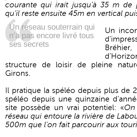
courante qui irait jusqu’à 35 m de 
qu’il reste ensuite 45m en vertical pui
Un réseau souterrain qui
Un incon
n’a pas encore livré tous
d’impr
ses secrets
Bréhie
d’Horiz
structure de loisir de pleine natur
Girons.
Il pratique la spéléo depuis plus de 
spéléo depuis une quinzaine d’année
site possède un vrai potentiel: «
On 
réseau qui entoure la rivière de Labou
500m que l’on fait parcourir aux tour