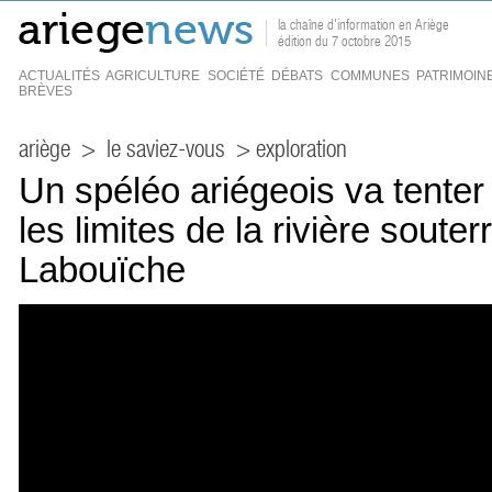
la chaîne d'information en Ariège
édition du 7 octobre 2015
ACTUALITÉS
AGRICULTURE
SOCIÉTÉ
DÉBATS
COMMUNES
PATRIMOIN
BRÈVES
ariège
>
le saviez-vous
> exploration
Un spéléo ariégeois va tenter
les limites de la rivière souter
Labouïche