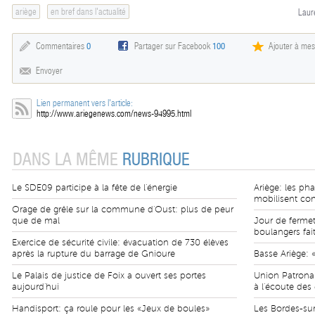
ariège
en bref dans l'actualité
Laur
Commentaires
0
Partager sur Facebook
100
Ajouter à mes
Envoyer
Lien permanent vers l'article:
http://www.ariegenews.com/news-94995.html
DANS LA MÊME
RUBRIQUE
Le SDE09 participe à la fête de l'énergie
Ariège: les ph
mobilisent cont
Orage de grêle sur la commune d'Oust: plus de peur
que de mal
Jour de fermet
boulangers fai
Exercice de sécurité civile: évacuation de 730 élèves
après la rupture du barrage de Gnioure
Basse Ariège: «l
Le Palais de justice de Foix a ouvert ses portes
Union Patronal
aujourd'hui
à l'écoute des 
Handisport: ça roule pour les «Jeux de boules»
Les Bordes-sur