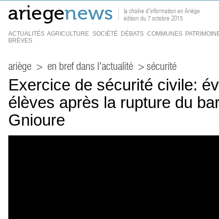
la chaîne d'information en Ariège
édition du 7 octobre 2015
ACTUALITÉS
AGRICULTURE
SOCIÉTÉ
DÉBATS
COMMUNES
PATRIMOIN
BRÈVES
ariège
>
en bref dans l'actualité
> sécurité
Exercice de sécurité civile: 
élèves après la rupture du ba
Gnioure