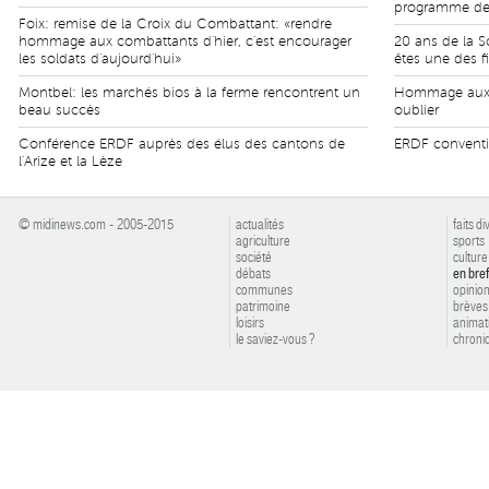
programme de 
Foix: remise de la Croix du Combattant: «rendre
hommage aux combattants d'hier, c'est encourager
20 ans de la 
les soldats d'aujourd'hui»
êtes une des fi
Montbel: les marchés bios à la ferme rencontrent un
Hommage aux H
beau succès
oublier
Conférence ERDF auprès des élus des cantons de
ERDF conventio
l'Arize et la Lèze
© midinews.com - 2005-2015
actualités
faits di
agriculture
sports
société
culture
débats
en bref
communes
opinio
patrimoine
brèves
loisirs
animat
le saviez-vous ?
chroniq