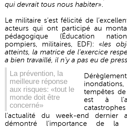
qui devrait tous nous habiter
».
Le militaire s’est félicité de l’excell
acteurs qui ont participé au mont
pédagogique (Éducation nation
pompiers, militaires, EDF): «
les obj
atteints, la matrice de l’exercice res
a bien travaillé, il n’y a pas eu de pres
La prévention, la
Dérègleme
meilleure réponse
inondations,
aux risques: «tout le
tempêtes de 
monde doit être
est à l’a
concerné»
catastrophe
l’actualité du week-end dernier
démontré l’importance de la