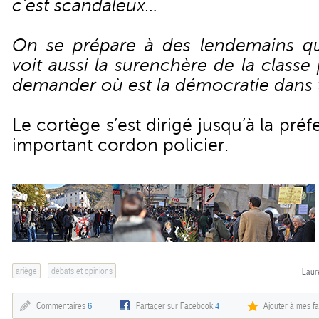
c’est scandaleux…
On se prépare à des lendemains qu
voit aussi la surenchère de la classe 
demander où est la démocratie dans 
Le cortège s’est dirigé jusqu’à la pré
important cordon policier.
ariège
débats et opinions
Laur
Commentaires
6
Partager sur Facebook
4
Ajouter à mes fa