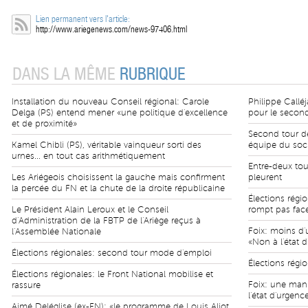
Lien permanent vers l'article:
http://www.ariegenews.com/news-97406.html
DANS LA MÊME
RUBRIQUE
Installation du nouveau Conseil régional: Carole
Philippe Calléja
Delga (PS) entend mener «une politique d'excellence
pour le second
et de proximité»
Second tour de
Kamel Chibli (PS), véritable vainqueur sorti des
équipe du soci
urnes... en tout cas arithmétiquement
Entre-deux tou
Les Ariégeois choisissent la gauche mais confirment
pleurent
la percée du FN et la chute de la droite républicaine
Élections régio
Le Président Alain Leroux et le Conseil
rompt pas fac
d'Administration de la FBTP de l'Ariège reçus à
Foix: moins d'
l'Assemblée Nationale
«Non à l'état 
Élections régionales: second tour mode d'emploi
Élections régi
Élections régionales: le Front National mobilise et
Foix: une mani
rassure
l'état d'urgenc
Aimé Deléglise (ex-FN): «le programme de Louis Aliot