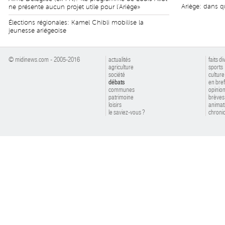
Ariège: dans qu
ne présente aucun projet utile pour l'Ariège»
Élections régionales: Kamel Chibli mobilise la
jeunesse ariégeoise
© midinews.com - 2005-2016
actualités
faits di
agriculture
sports
société
culture
débats
en bref
communes
opinio
patrimoine
brèves
loisirs
animat
le saviez-vous ?
chroniq