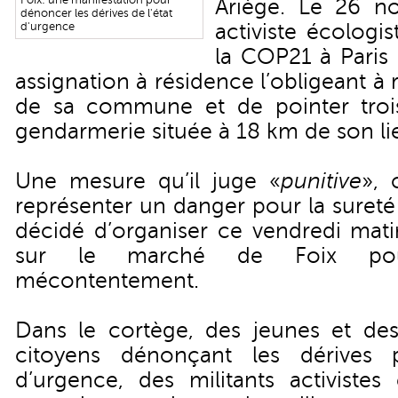
Foix: une manifestation pour
Ariège. Le 26 n
dénoncer les dérives de l'état
activiste écologi
d'urgence
la COP21 à Paris 
assignation à résidence l’obligeant à re
de sa commune et de pointer trois
gendarmerie située à 18 km de son li
Une mesure qu’il juge «
punitive
», 
représenter un danger pour la sureté d
décidé d’organiser ce vendredi mati
sur le marché de Foix po
mécontentement.
Dans le cortège, des jeunes et de
citoyens dénonçant les dérives po
d’urgence, des militants activist