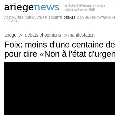
la chaîne d'information en Ariège
édition du 5 janvier 2016
ACTUALITÉS
AGRICULTURE
SOCIÉTÉ
DÉBATS
COMMUNES
PATRIMOIN
BRÈVES
ariège
>
débats et opinions
> manifestation
Foix: moins d'une centaine d
pour dire «Non à l'état d'urge