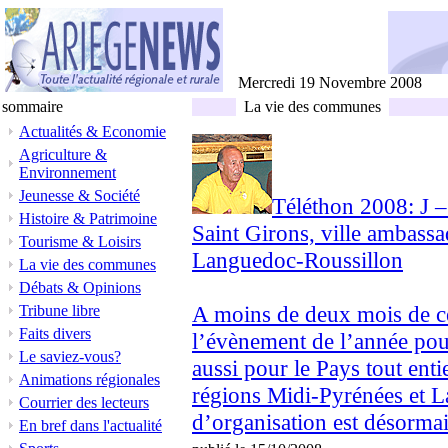
Mercredi 19 Novembre 2008
sommaire
La vie des communes
Actualités & Economie
Agriculture &
Environnement
Jeunesse & Société
Téléthon 2008: J – 
Histoire & Patrimoine
Saint Girons, ville ambass
Tourisme & Loisirs
Languedoc-Roussillon
La vie des communes
Débats & Opinions
A moins de deux mois de ce
Tribune libre
Faits divers
l’évènement de l’année pou
Le saviez-vous?
aussi pour le Pays tout enti
Animations régionales
régions Midi-Pyrénées et L
Courrier des lecteurs
d’organisation est désormais
En bref dans l'actualité