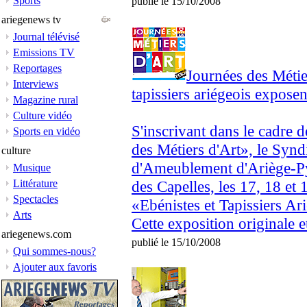
Sports
publié le 15/10/2008
ariegenews tv
Journal télévisé
Emissions TV
Reportages
Journées des Métier
Interviews
tapissiers ariégeois expose
Magazine rural
Culture vidéo
S'inscrivant dans le cadre 
Sports en vidéo
des Métiers d'Art», le Syndi
culture
d'Ameublement d'Ariège-Pyr
Musique
Littérature
des Capelles, les 17, 18 et
Spectacles
«Ebénistes et Tapissiers Ar
Arts
Cette exposition originale et
ariegenews.com
publié le 15/10/2008
Qui sommes-nous?
Ajouter aux favoris