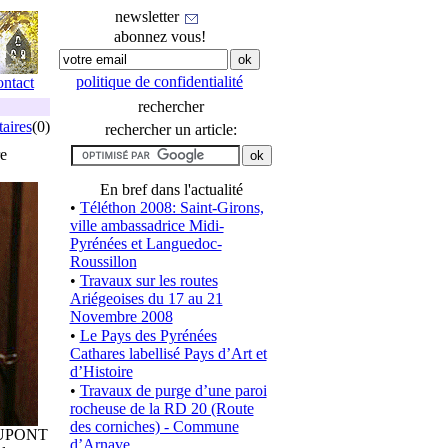
newsletter
abonnez vous!
politique de confidentialité
ontact
rechercher
aires
(0)
rechercher un article:
e
En bref dans l'actualité
•
Téléthon 2008: Saint-Girons,
ville ambassadrice Midi-
Pyrénées et Languedoc-
Roussillon
•
Travaux sur les routes
Ariégeoises du 17 au 21
Novembre 2008
•
Le Pays des Pyrénées
Cathares labellisé Pays d’Art et
d’Histoire
•
Travaux de purge d’une paroi
rocheuse de la RD 20 (Route
des corniches) - Commune
 DUPONT
d’Arnave