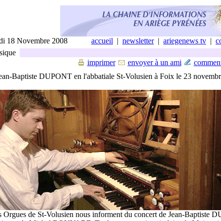
di 18 Novembre 2008
accueil
|
newsletter
|
ariegenews tv
|
c
ique
imprimer
envoyer à un ami
comment
ean-Baptiste DUPONT en l'abbatiale St-Volusien à Foix le 23 novembr
s Orgues de St-Volusien nous informent du concert de Jean-Baptiste