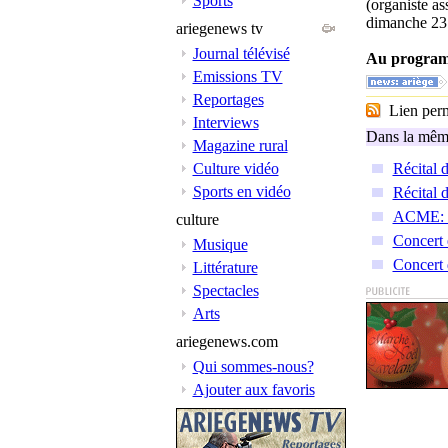
Sports
(organiste a
dimanche 23 
ariegenews tv
Journal télévisé
Au programm
Emissions TV
Reportages
Lien perma
Interviews
Dans la même
Magazine rural
Culture vidéo
Récital 
Sports en vidéo
Récital 
ACME: 2
culture
Concert 
Musique
Concert 
Littérature
Spectacles
Arts
ariegenews.com
Qui sommes-nous?
Ajouter aux favoris