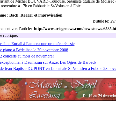
ssistant de Michel BOUVARD-Toulouse, organiste titulaire de Moissac) 
novembre à 17h en l'abbatiale St-Volusien à Foix.
e : Bach, Regger et improvisation
publié le:
29/
nent vers l'article:
http://www.ariegenews.com/news/news-6585.h
 rubrique:
de Jane Euriall à Pamiers: une première réussie
de piano à Bédeilhac le 30 novembre 2008
 concerts au mois de novembre!
exceptionnel à Daumazan sur Arize: Les Ogres de Barback
de Jean-Baptiste DUPONT en l'abbatiale St-Volusien à Foix le 23 nov