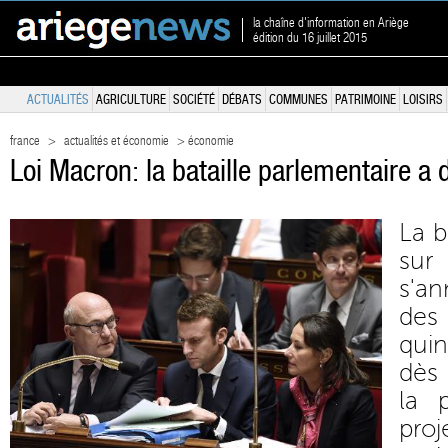
la chaîne d'information en Ariège
édition du 16 juillet 2015
ACTUALITÉS
AGRICULTURE
SOCIÉTÉ
DÉBATS
COMMUNES
PATRIMOINE
LOISIRS
france
>
actualités et économie
> économie
Loi Macron: la bataille parlementaire 
La b
sur
s'a
des
qui
dès 
la 
pr