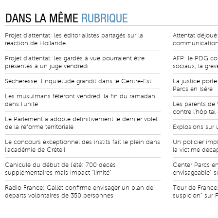
DANS LA MÊME
RUBRIQUE
Projet d'attentat: les éditorialistes partagés sur la
Attentat déjoué:
réaction de Hollande
communication
Projet d'attentat: les gardés à vue pourraient être
AFP: le PDG co
présentés à un juge vendredi
sociaux, la grè
Sécheresse: l'inquiétude grandit dans le Centre-Est
La justice port
Parcs en Isère
Les musulmans fêteront vendredi la fin du ramadan
dans l'unité
Les parents de 
contre l'hôpital
Le Parlement a adopté définitivement le dernier volet
de la réforme territoriale
Explosions sur 
Le concours exceptionnel des instits fait le plein dans
Un policier imp
l'académie de Créteil
la victime décap
Canicule du début de l'été: 700 décès
Center Parcs en
supplémentaires mais impact "limité"
envisageable" 
Radio France: Gallet confirme envisager un plan de
Tour de France: 
départs volontaires de 350 personnes
suspicion" sur