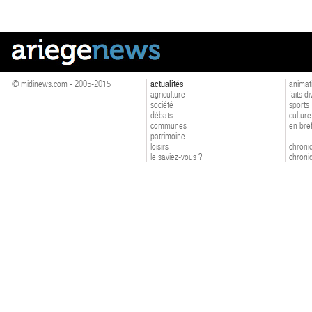
© midinews.com - 2005-2015
actualités
animat
agriculture
faits d
société
sports
débats
culture
communes
en bre
patrimoine
loisirs
chroniq
le saviez-vous ?
chroniq