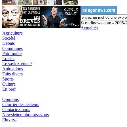
© midinews.com - 2005-
Actualités
Agriculture
Société
Débats
Communes
Patrimoine
Loisirs
Le saviez-vous ?
Animations
Faits divers
Sports
Culture
En bref
Opinions
Courrier des lecteurs
Contactez-nous
Newsletter: abonnez-vous
Flux rss