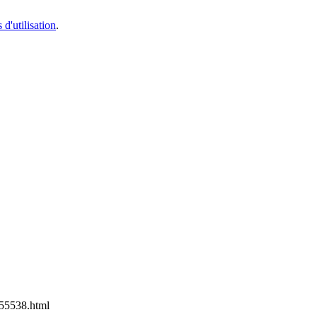
 d'utilisation
.
55538.html