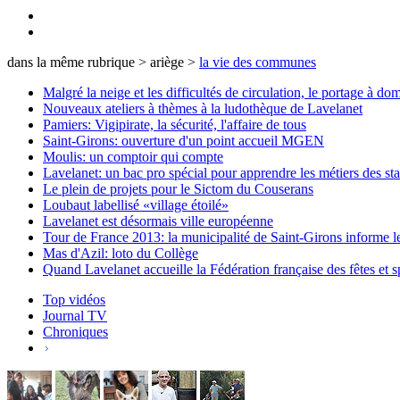
dans la même rubrique > ariège >
la vie des communes
Malgré la neige et les difficultés de circulation, le portage à dom
Nouveaux ateliers à thèmes à la ludothèque de Lavelanet
Pamiers: Vigipirate, la sécurité, l'affaire de tous
Saint-Girons: ouverture d'un point accueil MGEN
Moulis: un comptoir qui compte
Lavelanet: un bac pro spécial pour apprendre les métiers des sta
Le plein de projets pour le Sictom du Couserans
Loubaut labellisé «village étoilé»
Lavelanet est désormais ville européenne
Tour de France 2013: la municipalité de Saint-Girons informe 
Mas d'Azil: loto du Collège
Quand Lavelanet accueille la Fédération française des fêtes et s
Top vidéos
Journal TV
Chroniques