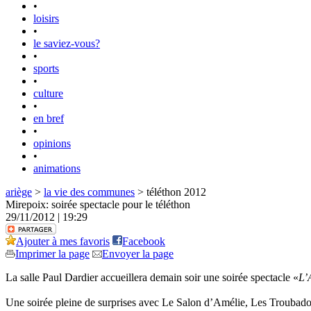
•
loisirs
•
le saviez-vous?
•
sports
•
culture
•
en bref
•
opinions
•
animations
ariège
>
la vie des communes
> téléthon 2012
Mirepoix: soirée spectacle pour le téléthon
29/11/2012 | 19:29
Ajouter à mes favoris
Facebook
Imprimer la page
Envoyer la page
La salle Paul Dardier accueillera demain soir une soirée spectacle «
L’
Une soirée pleine de surprises avec Le Salon d’Amélie, Les Troubadour