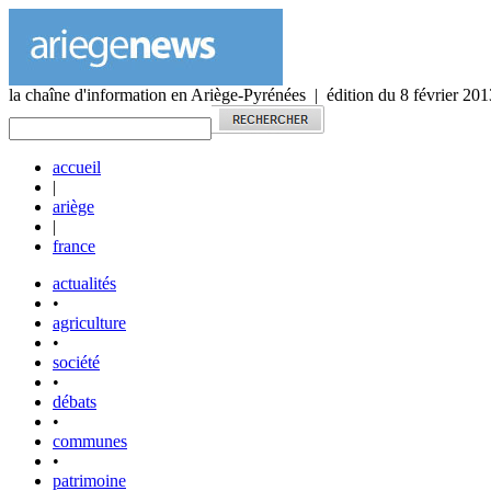
la chaîne d'information en Ariège-Pyrénées | édition du 8 février 201
accueil
|
ariège
|
france
actualités
•
agriculture
•
société
•
débats
•
communes
•
patrimoine