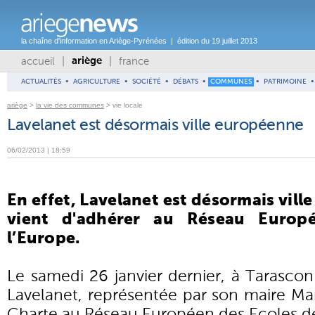
la chaîne d'information en Ariège-Pyrénées | édition du 19 juillet 2013
accueil
|
|
france
ariège
ACTUALITÉS
•
AGRICULTURE
•
SOCIÉTÉ
•
DÉBATS
•
COMMUNES
•
PATRIMOINE
•
ariège
>
la vie des communes
> vie locale
Lavelanet est désormais ville européenne
06/02/2013 | 18:59
En effet, Lavelanet est désormais vill
vient d'adhérer au Réseau Europ
l’Europe.
Le samedi 26 janvier dernier, à Tarascon 
Lavelanet, représentée par son maire Ma
Charte au Réseau Européen des Ecoles de