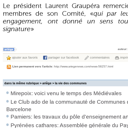
Le président Laurent Graupéra remerci
membres de son Comité, «
qui par le
engagement, ont donné un sens tout 
signature
»
auteur:
ajouter aux favoris
partager sur facebook
commentaires
impri
Lien permanent vers l'article:
http://www.ariegenews.com/news-58257.html
dans la même rubrique > ariège >
la vie des communes
Mirepoix: voici venu le temps des Médiévales
Le Club ado de la communauté de Communes d
Barcelone
Pamiers: les travaux du pôle d'enseignement art
Pyrénées cathares: Assemblée générale du Pays d