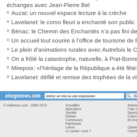
échanges avec Jean-Pierre Bel
Auzat: un nouvel espace lecture à la crèche
Lavelanet: le corso fleuri a enchanté son public
Bénac: le Chemin des Enchantés n'a pas fini d
Un accueil tout sourire à l'office de tourisme de
Le plein d'animations rurales avec Autrefois le
On a frôlé la catastrophe, naturelle, à Prat-Bon
Mirepoix: «l'héritage de la République a été fêté
Lavelanet: défilé et remise des trophées de la vi
© midinews.com - 2005-2013
Actualités
Anima
Agriculture
Faits 
Société
Sport
Débats
Cultur
Communes
En bre
Patrimoine
Loisirs
Opini
Le saviez-vous ?
Courri