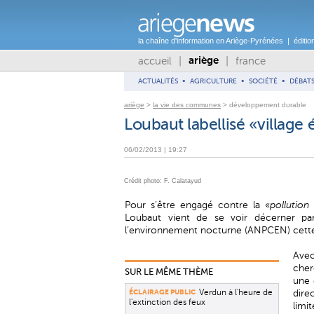
la chaîne d'information en Ariège-Pyrénées | édition 
accueil
|
|
france
ariège
ACTUALITÉS
•
AGRICULTURE
•
SOCIÉTÉ
•
DÉBAT
ariège
>
la vie des communes
> développement durable
Loubaut labellisé «village 
06/02/2013 | 19:27
Crédit photo: F. Calatayud
Pour s’être engagé contre la «
pollution
Loubaut vient de se voir décerner par
l’environnement nocturne (ANPCEN) cette d
Avec
cher
SUR LE MÊME THÈME
une 
Verdun à l'heure de
dire
ÉCLAIRAGE PUBLIC
l'extinction des feux
limit