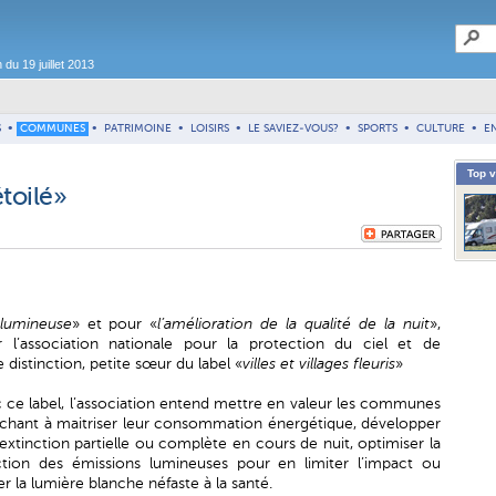
du 19 juillet 2013
S
•
COMMUNES
•
PATRIMOINE
•
LOISIRS
•
LE SAVIEZ-VOUS?
•
SPORTS
•
CULTURE
•
E
Top 
étoilé»
 lumineuse
» et pour «
l’amélioration de la qualité de la nuit
»,
 l’association nationale pour la protection du ciel et de
istinction, petite sœur du label «
villes et villages fleuris
»
 ce label, l’association entend mettre en valeur les communes
chant à maitriser leur consommation énergétique, développer
extinction partielle ou complète en cours de nuit, optimiser la
ction des émissions lumineuses pour en limiter l’impact ou
er la lumière blanche néfaste à la santé.