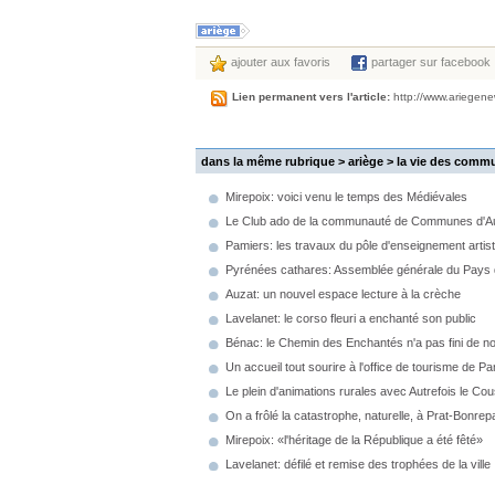
ajouter aux favoris
partager sur facebook
Lien permanent vers l'article:
http://www.ariegen
dans la même rubrique > ariège >
la vie des comm
Mirepoix: voici venu le temps des Médiévales
Le Club ado de la communauté de Communes d'Au
Pamiers: les travaux du pôle d'enseignement artis
Pyrénées cathares: Assemblée générale du Pays d'
Auzat: un nouvel espace lecture à la crèche
Lavelanet: le corso fleuri a enchanté son public
Bénac: le Chemin des Enchantés n'a pas fini de n
Un accueil tout sourire à l'office de tourisme de P
Le plein d'animations rurales avec Autrefois le Co
On a frôlé la catastrophe, naturelle, à Prat-Bonre
Mirepoix: «l'héritage de la République a été fêté»
Lavelanet: défilé et remise des trophées de la ville