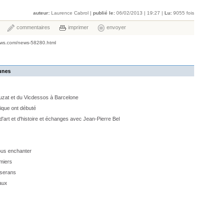
auteur:
Laurence Cabrol |
publié le:
06/02/2013 | 19:27 |
Lu:
9055 fois
commentaires
imprimer
envoyer
ews.com/news-58280.html
unes
zat et du Vicdessos à Barcelone
tique ont débuté
art et d'histoire et échanges avec Jean-Pierre Bel
ous enchanter
amiers
userans
paux