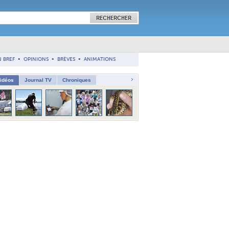
N BREF
•
OPINIONS
•
BRÈVES
•
ANIMATIONS
vidéos
Journal TV
Chroniques