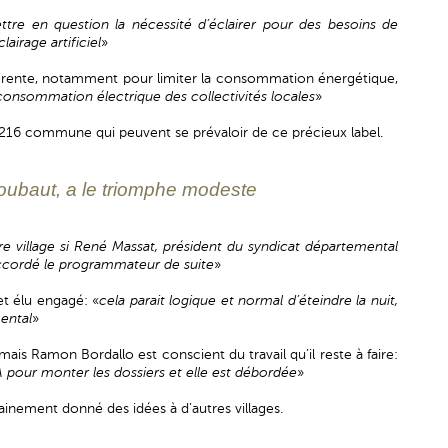
ettre en question la nécessité d’éclairer pour des besoins de
airage artificiel
»
fférente, notamment pour limiter la consommation énergétique,
 consommation électrique des collectivités locales
»
e 216 commune qui peuvent se prévaloir de ce précieux label.
oubaut, a le triomphe modeste
re village si René Massat, président du syndicat départemental
accordé le programmateur de suite
»
t élu engagé: «
cela parait logique et normal d’éteindre la nuit,
ental
»
s Ramon Bordallo est conscient du travail qu’il reste à faire:
pour monter les dossiers et elle est débordée
»
nement donné des idées à d’autres villages.