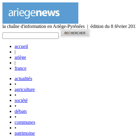
la chaîne d'information en Ariège-Pyrénées | édition du 8 février 201
accueil
|
ariège
|
france
actualités
•
agriculture
•
société
•
débats
•
communes
•
patrimoine