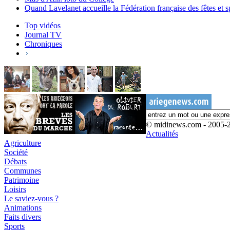
Quand Lavelanet accueille la Fédération française des fêtes et s
Top vidéos
Journal TV
Chroniques
© midinews.com - 2005-
Actualités
Agriculture
Société
Débats
Communes
Patrimoine
Loisirs
Le saviez-vous ?
Animations
Faits divers
Sports