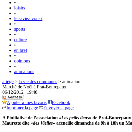
•
loisirs
•
le saviez-vous?
•
sports
•
culture
•
en bref
•
opinions
•
animations
ariège
>
la vie des communes
> animation
Marché de Noël à Prat-Bonrepaux
06/12/2012 | 19:48
Ajouter à mes favoris
Facebook
Imprimer la page
Envoyer la page
A l’initiative de l’association «
Les petits liens
» de Prat-Bonrepaux e
Maurette dite «
des Vielles
» accueille dimanche de 9h à 18h un Ma