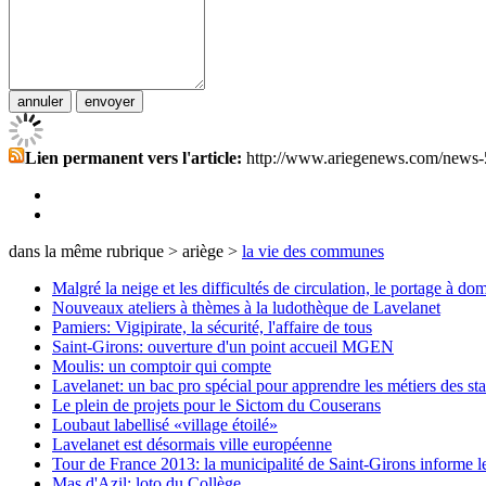
Lien permanent vers l'article:
http://www.ariegenews.com/news-
dans la même rubrique > ariège >
la vie des communes
Malgré la neige et les difficultés de circulation, le portage à dom
Nouveaux ateliers à thèmes à la ludothèque de Lavelanet
Pamiers: Vigipirate, la sécurité, l'affaire de tous
Saint-Girons: ouverture d'un point accueil MGEN
Moulis: un comptoir qui compte
Lavelanet: un bac pro spécial pour apprendre les métiers des sta
Le plein de projets pour le Sictom du Couserans
Loubaut labellisé «village étoilé»
Lavelanet est désormais ville européenne
Tour de France 2013: la municipalité de Saint-Girons informe 
Mas d'Azil: loto du Collège