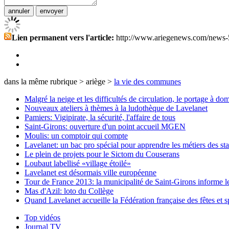
Lien permanent vers l'article:
http://www.ariegenews.com/news-
dans la même rubrique > ariège >
la vie des communes
Malgré la neige et les difficultés de circulation, le portage à dom
Nouveaux ateliers à thèmes à la ludothèque de Lavelanet
Pamiers: Vigipirate, la sécurité, l'affaire de tous
Saint-Girons: ouverture d'un point accueil MGEN
Moulis: un comptoir qui compte
Lavelanet: un bac pro spécial pour apprendre les métiers des sta
Le plein de projets pour le Sictom du Couserans
Loubaut labellisé «village étoilé»
Lavelanet est désormais ville européenne
Tour de France 2013: la municipalité de Saint-Girons informe 
Mas d'Azil: loto du Collège
Quand Lavelanet accueille la Fédération française des fêtes et s
Top vidéos
Journal TV