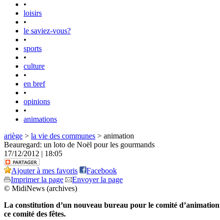
•
loisirs
•
le saviez-vous?
•
sports
•
culture
•
en bref
•
opinions
•
animations
ariège
>
la vie des communes
> animation
Beauregard: un loto de Noël pour les gourmands
17/12/2012 | 18:05
Ajouter à mes favoris
Facebook
Imprimer la page
Envoyer la page
© MidiNews (archives)
La constitution d’un nouveau bureau pour le comité d’animation
ce comité des fêtes.