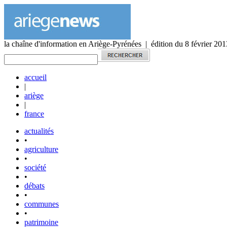
la chaîne d'information en Ariège-Pyrénées | édition du 8 février 201
accueil
|
ariège
|
france
actualités
•
agriculture
•
société
•
débats
•
communes
•
patrimoine