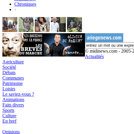
Chroniques
© midinews.com - 2005-
Actualités
Agriculture
Société
Débats
Communes
Patrimoine
Loisirs
Le saviez-vous ?
Animations
Faits divers
Sports
Culture
En bref
Opinions