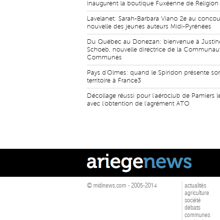
inaugurent la boutique Fuxéenne de Religio
Lavelanet: Sarah-Barbara Viano 2e au concou
nouvelle des jeunes auteurs Midi-Pyrénées
Du Québec au Donezan: bienvenue à Justin
Schoeb, nouvelle directrice de la Communau
Communes
Pays d'Olmes: quand le Spiridon présente so
territoire à France3
Décollage réussi pour l'aéroclub de Pamiers l
avec l'obtention de l'agrément ATO
© midinews.com - 2005-2014
actualités
agriculture
société
débats
communes