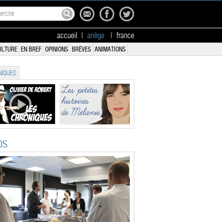
accueil
|
ariège
|
france
ULTURE
EN BREF
OPINIONS
BRÈVES
ANIMATIONS
IQUES
OS