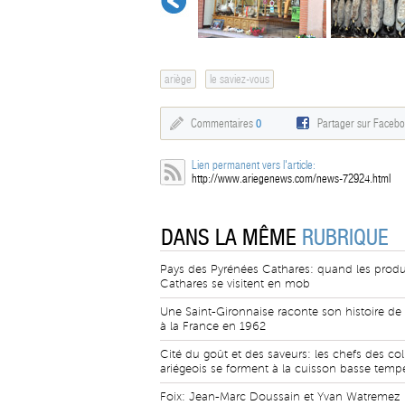
ariège
le saviez-vous
Commentaires
0
Partager sur Faceb
Lien permanent vers l'article:
http://www.ariegenews.com/news-72924.html
DANS LA MÊME
RUBRIQUE
Pays des Pyrénées Cathares: quand les prod
Cathares se visitent en mob
Une Saint-Gironnaise raconte son histoire de l
à la France en 1962
Cité du goût et des saveurs: les chefs des col
ariégeois se forment à la cuisson basse temp
Foix: Jean-Marc Doussain et Yvan Watremez