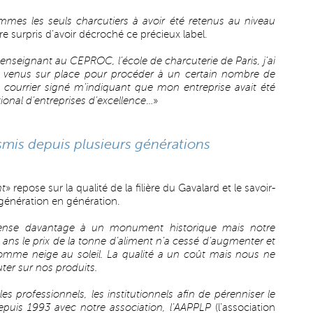
mes les seuls charcutiers à avoir été retenus au niveau
re surpris d’avoir décroché ce précieux label.
i enseignant au CEPROC, l’école de charcuterie de Paris, j’ai
n venus sur place pour procéder à un certain nombre de
ce courrier signé m’indiquant que mon entreprise avait été
ional d’entreprises d’excellence
…»
nsmis depuis plusieurs générations
nt
» repose sur la qualité de la filière du Gavalard et le savoir-
 génération en génération.
ense davantage à un monument historique mais notre
 ans le prix de la tonne d’aliment n’a cessé d’augmenter et
mme neige au soleil. La qualité a un coût mais nous ne
uter sur nos produits.
s professionnels, les institutionnels afin de pérenniser le
epuis 1993 avec notre association, l’AAPPLP
(l’association