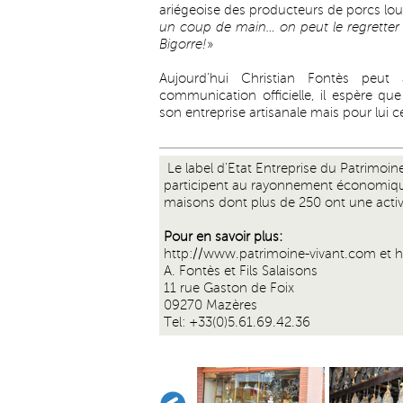
ariégeoise des producteurs de porcs lou
un coup de main… on peut le regretter q
Bigorre!
»
Aujourd’hui Christian Fontès peut 
communication officielle, il espère q
son entreprise artisanale mais pour lui c
Le label d’Etat Entreprise du Patrimoi
participent au rayonnement économique 
maisons dont plus de 250 ont une activi
Pour en savoir plus:
http://www.patrimoine-vivant.com
et
h
A. Fontès et Fils Salaisons
11 rue Gaston de Foix
09270 Mazères
Tel: +33(0)5.61.69.42.36