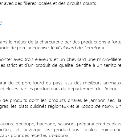
ler avec des filières locales et des circuits courts.
e
dans le métier de la charcuterie par des productions à forte
viande de porc ariégeoise, le «
Galavard de Terrefort
»
nter avec trois éleveurs et un chevillard une micro-filière
 strict et d’un produit de qualité identifié à un territoire
artir de ce porc lourd du pays issu des meilleurs animaux
et élevés par les producteurs du département de l'Ariège.
de produits dont les produits phares le jambon sec, la
gras, les plats cuisinés régionaux et le «
coco de milh
», un
érations: découpe, hachage, salaison, préparation des plats
tes, et privilégie les productions locales: minoterie
aux pour des recettes «
maison
»