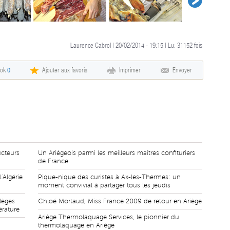
Laurence Cabrol | 20/02/2014 - 19:15 | Lu:
31152
fois
ook
0
Ajouter aux favoris
Imprimer
Envoyer
ucteurs
Un Ariégeois parmi les meilleurs maîtres confituriers
de France
'Algérie
Pique-nique des curistes à Ax-les-Thermes: un
moment convivial à partager tous les jeudis
lèges
Chloé Mortaud, Miss France 2009 de retour en Ariège
érature
Ariège Thermolaquage Services, le pionnier du
thermolaquage en Ariège