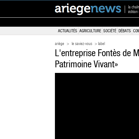
la chaî
édition
ACTUALITÉS
AGRICULTURE
SOCIÉTÉ
DÉBATS
CO
ariège
>
le saviez-vous
> label
L'entreprise Fontès de M
Patrimoine Vivant»