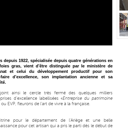
 depuis 1922, spécialisée depuis quatre générations en
foies gras, vient d’être distinguée par le ministère de
isanat et celui du développement productif pour son
-faire d’excellence, son implantation ancienne et sa
été.
ejoint ainsi le cercle très fermé des quelques milliers
eprises d’excellence labellisées «
Entreprise du patrimoine
 ou EVP, fleurons de l’art de vivre à la française.
itrine pour le département de l’Ariège et une belle
issance pour cet artisan qui a pris le parti dès le début de