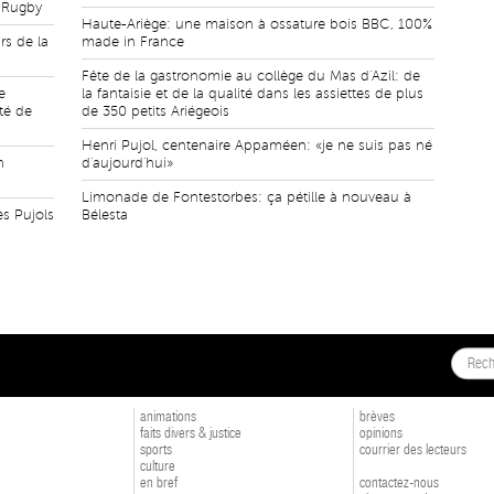
n Rugby
Haute-Ariège: une maison à ossature bois BBC, 100%
rs de la
made in France
Fête de la gastronomie au collège du Mas d'Azil: de
e
la fantaisie et de la qualité dans les assiettes de plus
té de
de 350 petits Ariégeois
Henri Pujol, centenaire Appaméen: «je ne suis pas né
n
d'aujourd'hui»
Limonade de Fontestorbes: ça pétille à nouveau à
es Pujols
Bélesta
animations
brèves
faits divers & justice
opinions
sports
courrier des lecteurs
culture
en bref
contactez-nous