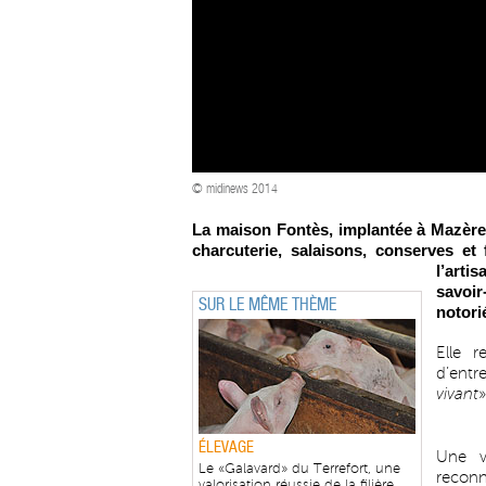
© midinews 2014
La maison Fontès, implantée à Mazères
charcuterie, salaisons, conserves et 
l’art
savoir
SUR LE MÊME THÈME
notori
Elle r
d’entr
vivant
»
ÉLEVAGE
Une v
Le «Galavard» du Terrefort, une
reconna
valorisation réussie de la filière