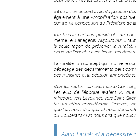
pour parler. Pas les citoyens. Et ça on n
S’il se dit en accord avec «
la position de
également à une «
mobilisation positive
contre «
la conception du Président de la
«
Je trouve certains présidents de con
même l’élu ariégeois.
Aujourd’hui, il fa
la seule façon de préserver la ruralité
nous, de l’enrichir avec les autres dépa
La ruralité, un concept qui motive le 
dépeçage des départements peut commen
des ministres et la décision annoncée su
«
Sur les routes, par exemple le Conseil g
Les élus de l’époque avaient vu que l
Mirepoix, vers Lavelanet, vers Saint-Giro
fait un effort considérable. Demain, lo
que l’on nous dira quand nous demande
du Couserans? On nous dira que nous n
Alain Fauré: «La nécessité