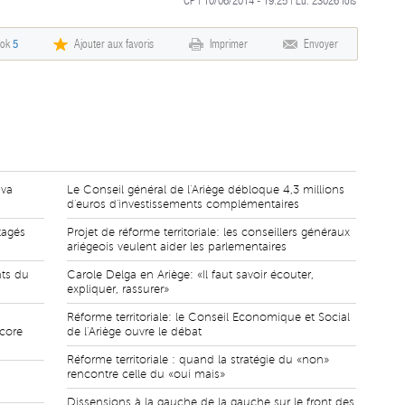
CP | 10/06/2014 - 19:25 | Lu:
23026
fois
ook
5
Ajouter aux favoris
Imprimer
Envoyer
 va
Le Conseil général de l'Ariège débloque 4,3 millions
d'euros d'investissements complémentaires
tagés
Projet de réforme territoriale: les conseillers généraux
ariégeois veulent aider les parlementaires
nts du
Carole Delga en Ariège: «Il faut savoir écouter,
expliquer, rassurer»
Réforme territoriale: le Conseil Economique et Social
core
de l'Ariège ouvre le débat
Réforme territoriale : quand la stratégie du «non»
rencontre celle du «oui mais»
Dissensions à la gauche de la gauche sur le front des