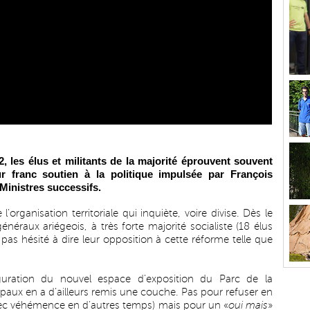
2, les élus et militants de la majorité éprouvent souvent
eur franc soutien à la politique impulsée par François
Ministres successifs.
l’organisation territoriale qui inquiète, voire divise. Dès le
néraux ariégeois, à très forte majorité socialiste (18 élus
pas hésité à dire leur opposition à cette réforme telle que
uration du nouvel espace d’exposition du Parc de la
paux en a d’ailleurs remis une couche. Pas pour refuser en
avec véhémence en d’autres temps) mais pour un «
oui mais
»