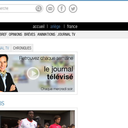
accueil
|
ariège
|
france
BREF
OPINIONS
BRÈVES
ANIMATIONS
JOURNAL TV
AL TV
CHRONIQUES
OS