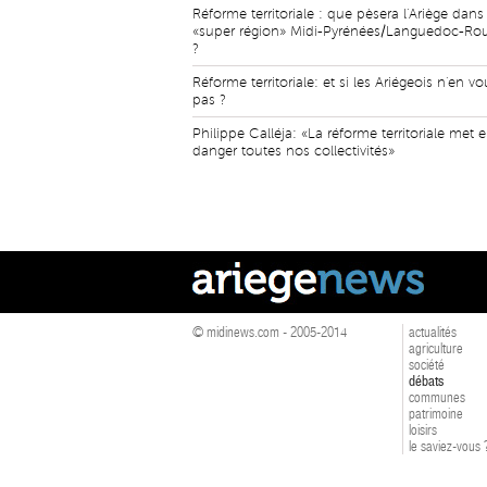
Réforme territoriale : que pèsera l'Ariège dans 
«super région» Midi-Pyrénées/Languedoc-Rou
?
Réforme territoriale: et si les Ariégeois n'en vo
pas ?
Philippe Calléja: «La réforme territoriale met 
danger toutes nos collectivités»
© midinews.com - 2005-2014
actualités
agriculture
société
débats
communes
patrimoine
loisirs
le saviez-vous 