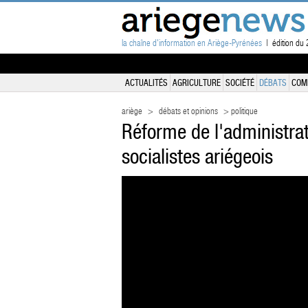
la chaîne d'information en Ariège-Pyrénées
| édition du 2
ACTUALITÉS
AGRICULTURE
SOCIÉTÉ
DÉBATS
COM
ariège
>
débats et opinions
> politique
Réforme de l'administrati
socialistes ariégeois