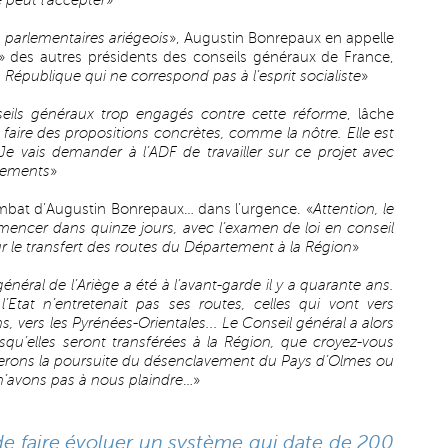
e peut l’accepter
»
s parlementaires ariégeois
», Augustin Bonrepaux en appelle
» des autres présidents des conseils généraux de France,
 République qui ne correspond pas à l’esprit socialiste
»
seils généraux trop engagés contre cette réforme
, lâche
ut faire des propositions concrètes, comme la nôtre. Elle est
. Je vais demander à l’ADF de travailler sur ce projet avec
rtements
»
combat d’Augustin Bonrepaux… dans l’urgence. «
Attention, le
cer dans quinze jours, avec l’examen de loi en conseil
r le transfert des routes du Département à la Région
»
énéral de l’Ariège a été à l’avant-garde il y a quarante ans.
’Etat n’entretenait pas ses routes, celles qui vont vers
ns, vers les Pyrénées-Orientales... Le Conseil général a alors
rsqu’elles seront transférées à la Région, que croyez-vous
rons la poursuite du désenclavement du Pays d’Olmes ou
’avons pas à nous plaindre
…»
 de faire évoluer un système qui date de 200