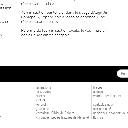
la
réformes territoriales
ssillon
Administration territoriale: dans le sillage d'Augustin
Bonrepaux, l'opposition ariégeoise dénonce «une
ulaient
réforme scandaleuse»
Réforme de l'administration locale: le «oui mais...»
en
des élus socialistes ariégeois
animations
brèves
faits divers
opinions
sports
courrier des lecteurs
culture
en bref
contactez-nous
journal tv
alertez-nous!
chronique (Olivier de Robert)
newsletter: abonnez-vous
?
chronique (petites histoires de Mélanie)
flux rss