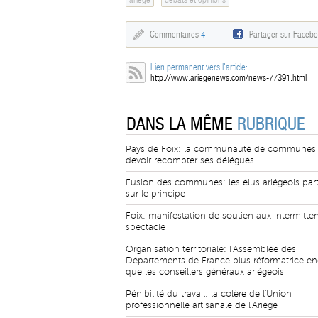
Commentaires
4
Partager sur Faceb
Lien permanent vers l'article:
http://www.ariegenews.com/news-77391.html
DANS LA MÊME
RUBRIQUE
Pays de Foix: la communauté de communes
devoir recompter ses délégués
Fusion des communes: les élus ariégeois par
sur le principe
Foix: manifestation de soutien aux intermitte
spectacle
Organisation territoriale: l'Assemblée des
Départements de France plus réformatrice en
que les conseillers généraux ariégeois
Pénibilité du travail: la colère de l'Union
professionnelle artisanale de l'Ariège