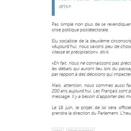
ans»
Pas simple non plus de se revendiquer
crise politique postélectorale.
Elu socialiste de la deuxième circonscri
«
Aujourd’hui, nous savons peu de choses
vitesse et précipitation
», dit-il.
«
En fait, nous ne connaissons pas préci
les débats qui auront lieu lors du pass
par rapport à des décisions qui impactero
Mais, attention, nous sommes aussi fac
200 ans aujourd’hui. Les Français sont p
message. Il y a besoin d’apporter des 
Le 18 juin, le projet de loi sera offic
prendra la direction du Parlement. L’heur
ariège
débats et opinions