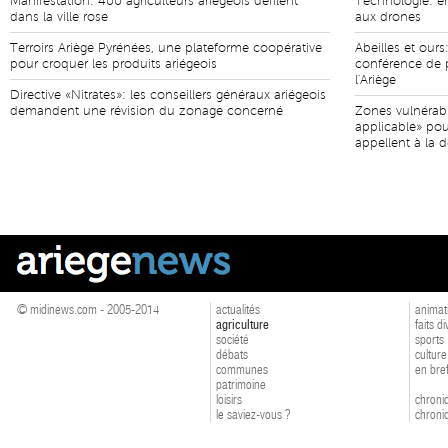
Manifestation: 400 agriculteurs ariégeois défilent
Technologie: en
dans la ville rose
aux drones
Terroirs Ariège Pyrénées, une plateforme coopérative
Abeilles et ours:
pour croquer les produits ariégeois
conférence de p
l'Ariège
Directive «Nitrates»: les conseillers généraux ariégeois
demandent une révision du zonage concerné
Zones vulnérabl
applicable» pou
appellent à la 
© midinews.com - 2005-2014
actualités
animat
agriculture
faits d
société
sports
débats
culture
communes
en bre
patrimoine
loisirs
chroniq
le saviez-vous ?
chroniq