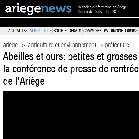
la chaîne d'information en Ariège
édition du 2 décembre 2014
ACTUALITÉS
AGRICULTURE
SOCIÉTÉ
DÉBATS
COMMUNES
PATRIMOINE
LOISIRS
ariège
>
agriculture et environnement
> préfecture
Abeilles et ours: petites et grosses
la conférence de presse de rentrée
de l'Ariège