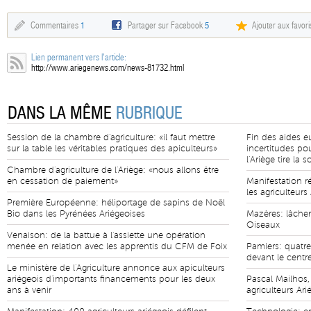
Commentaires
1
Partager sur Facebook
5
Ajouter aux favori
Lien permanent vers l'article:
http://www.ariegenews.com/news-81732.html
DANS LA MÊME
RUBRIQUE
Session de la chambre d'agriculture: «il faut mettre
Fin des aides 
sur la table les véritables pratiques des apiculteurs»
incertitudes pou
l'Ariège tire la
Chambre d'agriculture de l'Ariège: «nous allons être
en cessation de paiement»
Manifestation r
les agriculteurs
Première Européenne: héliportage de sapins de Noël
Bio dans les Pyrénées Ariégeoises
Mazères: lâche
Oiseaux
Venaison: de la battue à l'assiette une opération
menée en relation avec les apprentis du CFM de Foix
Pamiers: quatr
devant le centr
Le ministère de l'Agriculture annonce aux apiculteurs
ariégeois d'importants financements pour les deux
Pascal Mailhos,
ans à venir
agriculteurs Ari