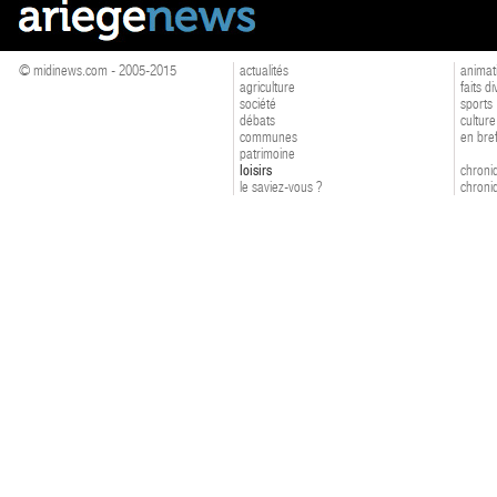
© midinews.com - 2005-2015
actualités
animat
agriculture
faits d
société
sports
débats
culture
communes
en bre
patrimoine
loisirs
chroniq
le saviez-vous ?
chroniq