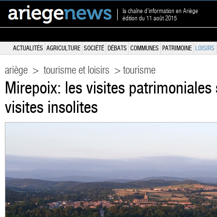
la chaîne d'information en Ariège
édition du 11 août 2015
ACTUALITÉS
AGRICULTURE
SOCIÉTÉ
DÉBATS
COMMUNES
PATRIMOINE
LOISIRS
ariège
>
tourisme et loisirs
> tourisme
Mirepoix: les visites patrimoniales
visites insolites