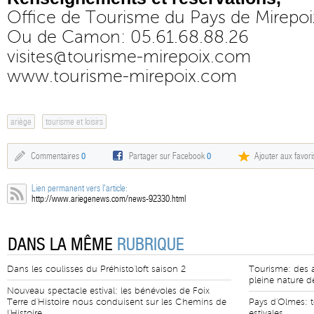
Office de Tourisme du Pays de Mirepoi
Ou de Camon: 05.61.68.88.26
visites@tourisme-mirepoix.com
www.tourisme-mirepoix.com
ariège
tourisme et loisirs
Commentaires
0
Partager sur Facebook
0
Ajouter aux favori
Lien permanent vers l'article:
http://www.ariegenews.com/news-92330.html
DANS LA MÊME
RUBRIQUE
Dans les coulisses du Préhisto'loft saison 2
Tourisme: des ai
pleine nature de
Nouveau spectacle estival: les bénévoles de Foix
Terre d'Histoire nous conduisent sur les Chemins de
Pays d'Olmes: 
l'Histoire
estivales