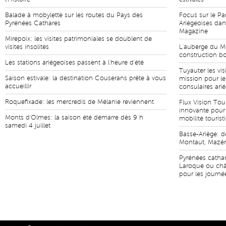
Balade à mobylette sur les routes du Pays des
Focus sur le Pa
Pyrénées Cathares
Ariégeoises da
Magazine
Mirepoix: les visites patrimoniales se doublent de
visites insolites
L'auberge du Mo
construction bo
Les stations ariégeoises passent à l'heure d'été
Tuyauter les vis
Saison estivale: la destination Couserans prête à vous
mission pour le
accueillir
consulaires ari
Roquefixade: les mercredis de Mélanie reviennent
Flux Vision Tou
innovante pour 
Monts d'Olmes: la saison été démarre dès 9 h
mobilité touris
samedi 4 juillet
Basse-Ariège: de
Montaut, Mazère
Pyrénées cathar
Laroque ou châ
pour les journé