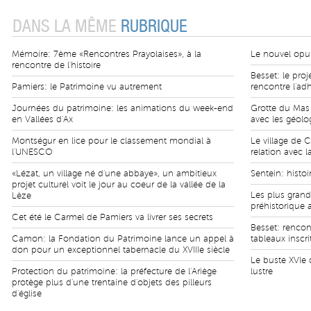
DANS LA MÊME
RUBRIQUE
Mémoire: 7ème «Rencontres Prayolaises», à la
Le nouvel opus
rencontre de l'histoire
Besset: le pro
Pamiers: le Patrimoine vu autrement
rencontre l'ad
Journées du patrimoine: les animations du week-end
Grotte du Mas d
en Vallées d'Ax
avec les géolo
Montségur en lice pour le classement mondial à
Le village de 
l'UNESCO
relation avec 
«Lézat, un village né d'une abbaye», un ambitieux
Sentein: histo
projet culturel voit le jour au coeur de la vallée de la
Les plus grands
Lèze
préhistorique 
Cet été le Carmel de Pamiers va livrer ses secrets
Besset: renco
Camon: la Fondation du Patrimoine lance un appel à
tableaux inscr
don pour un exceptionnel tabernacle du XVIIIe siècle
Le buste XVIe 
Protection du patrimoine: la préfecture de l'Ariège
lustre
protège plus d'une trentaine d'objets des pilleurs
d'église