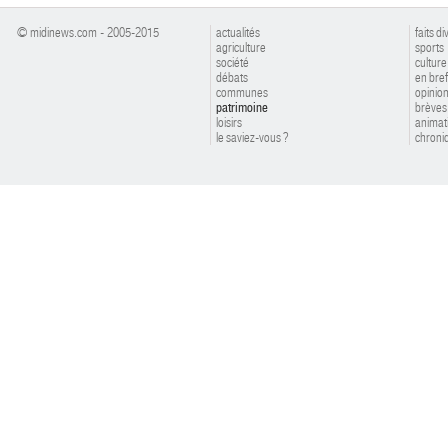
© midinews.com - 2005-2015
actualités
faits di
agriculture
sports
société
culture
débats
en bref
communes
opinio
patrimoine
brèves
loisirs
animat
le saviez-vous ?
chroniq