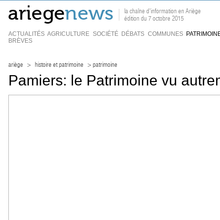
la chaîne d'information en Ariège
édition du 7 octobre 2015
ACTUALITÉS
AGRICULTURE
SOCIÉTÉ
DÉBATS
COMMUNES
PATRIMOIN
BRÈVES
ariège
>
histoire et patrimoine
> patrimoine
Pamiers: le Patrimoine vu autr