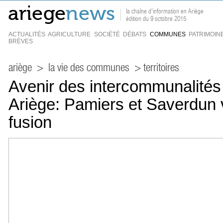
la chaîne d'information en Ariège
édition du 9 octobre 2015
ACTUALITÉS
AGRICULTURE
SOCIÉTÉ
DÉBATS
COMMUNES
PATRIMOIN
BRÈVES
ariège
>
la vie des communes
> territoires
Avenir des intercommunalités
Ariège: Pamiers et Saverdun v
fusion