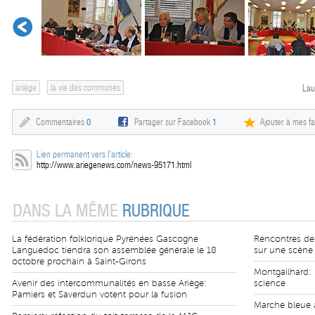
ariège
la vie des communes
Lau
Commentaires
0
Partager sur Facebook
1
Ajouter à mes fa
Lien permanent vers l'article:
http://www.ariegenews.com/news-95171.html
DANS LA MÊME
RUBRIQUE
La fédération folklorique Pyrénées Gascogne
Rencontres de l
Languedoc tiendra son assemblée générale le 18
sur une scène
octobre prochain à Saint-Girons
Montgailhard: 
Avenir des intercommunalités en basse Ariège:
science
Pamiers et Saverdun votent pour la fusion
Marche bleue à