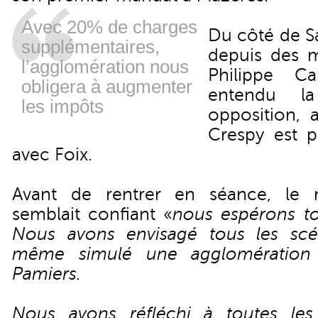
Avec 20% de charges
Du côté de S
supplémentaires,
depuis des m
l’agglomération nous
Philippe Ca
obligera à augmenter
entendu l
les impôts
opposition, 
Crespy est p
avec Foix.
Avant de rentrer en séance, le 
semblait confiant «
nous espérons to
Nous avons envisagé tous les scé
même simulé une agglomération A
Pamiers.
Nous avons réfléchi à toutes les