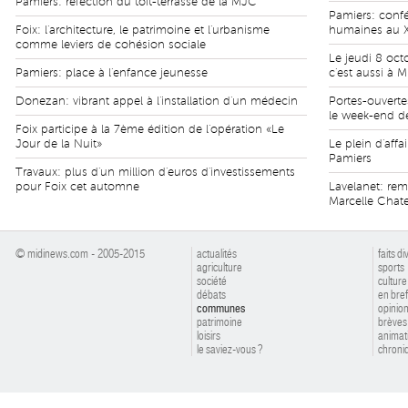
Pamiers: réfection du toit-terrasse de la MJC
Pamiers: confé
Foix: l'architecture, le patrimoine et l'urbanisme
humaines au X
comme leviers de cohésion sociale
Le jeudi 8 oct
Pamiers: place à l'enfance jeunesse
c'est aussi à M
Donezan: vibrant appel à l'installation d'un médecin
Portes-ouverte
le week-end de
Foix participe à la 7ème édition de l'opération «Le
Jour de la Nuit»
Le plein d'aff
Pamiers
Travaux: plus d'un million d'euros d'investissements
pour Foix cet automne
Lavelanet: re
Marcelle Chate
© midinews.com - 2005-2015
actualités
faits di
agriculture
sports
société
culture
débats
en bref
communes
opinio
patrimoine
brèves
loisirs
animat
le saviez-vous ?
chroniq