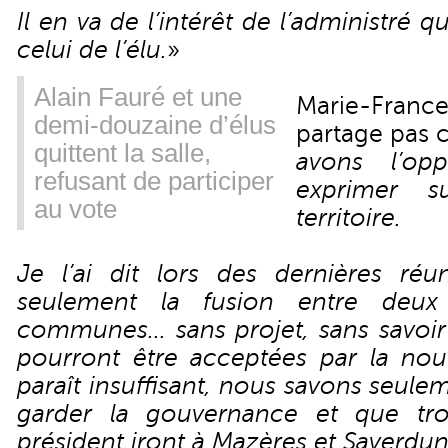
Il en va de l’intérêt de l’administré q
celui de l’élu.
»
Alain Fauré et une
Marie-Franc
demi-douzaine d’élus
partage pas c
quittent la salle,
avons l’op
refusant de participer
exprimer 
au vote
territoire.
Je l’ai dit lors des dernières réu
seulement la fusion entre deu
communes... sans projet, sans savoi
pourront être acceptées par la nou
paraît insuffisant, nous savons seul
garder la gouvernance et que tro
président iront à Mazères et Saverdun