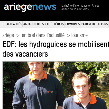
la chaîne d'information en Ariège
édition du 11 août 2015
ACTUALITÉS
AGRICULTURE
SOCIÉTÉ
DÉBATS
COMMUNES
PATRIMOINE
LOISIRS
ariège
>
en bref dans l'actualité
> tourisme
EDF: les hydroguides se mobilisent
des vacanciers