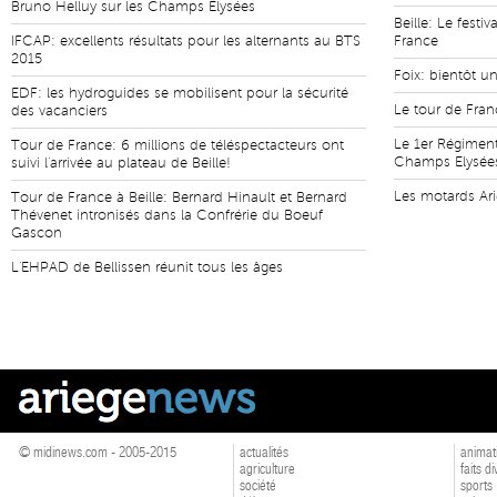
Bruno Helluy sur les Champs Élysées
Beille: Le festiv
IFCAP: excellents résultats pour les alternants au BTS
France
2015
Foix: bientôt u
EDF: les hydroguides se mobilisent pour la sécurité
Le tour de Fran
des vacanciers
Le 1er Régiment
Tour de France: 6 millions de téléspectacteurs ont
Champs Elysée
suivi l'arrivée au plateau de Beille!
Les motards Ari
Tour de France à Beille: Bernard Hinault et Bernard
Thévenet intronisés dans la Confrérie du Boeuf
Gascon
L'EHPAD de Bellissen réunit tous les âges
© midinews.com - 2005-2015
actualités
animat
agriculture
faits d
société
sports