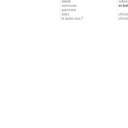
débats
culture
communes
en bre
patrimoine
loisirs
chroniq
le saviez-vous ?
chroniq