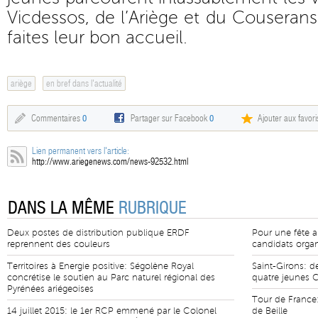
Vicdessos, de l’Ariège et du Couserans
faites leur bon accueil.
ariège
en bref dans l'actualité
Commentaires
0
Partager sur Facebook
0
Ajouter aux favori
Lien permanent vers l'article:
http://www.ariegenews.com/news-92532.html
DANS LA MÊME
RUBRIQUE
Deux postes de distribution publique ERDF
Pour une fête a
reprennent des couleurs
candidats organ
Territoires à Energie positive: Ségolène Royal
Saint-Girons: d
concrétise le soutien au Parc naturel régional des
quatre jeunes 
Pyrénées ariégeoises
Tour de France:
14 juillet 2015: le 1er RCP emmené par le Colonel
de Beille