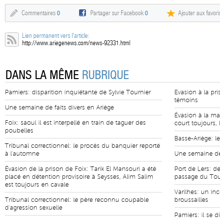
Commentaires
0
Partager sur Facebook
0
Ajouter aux favori
Lien permanent vers l'article:
http://www.ariegenews.com/news-92331.html
DANS LA MÊME
RUBRIQUE
Pamiers: disparition inquiétante de Sylvie Tournier
Evasion à la pr
témoins
Une semaine de faits divers en Ariège
Évasion à la ma
Foix: saoul il est interpellé en train de taguer des
court toujours, 
poubelles
Basse-Ariège: le
Tribunal correctionnel: le procès du banquier reporté
à l'automne
Une semaine de 
Évasion de la prison de Foix: Tarik El Mansouri a été
Port de Lers: de
placé en détention provisoire à Seysses, Alim Salim
passage du Tou
est toujours en cavale
Varilhes: un in
Tribunal correctionnel: le père reconnu coupable
broussailles
d'agression sexuelle
Pamiers: il se di