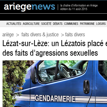
la chaîne d'information en Ariège
édition du 11 août 2015
ACTUALITÉS
AGRICULTURE
SOCIÉTÉ
DÉBATS
COMMUNES
PATRIMOINE
LOISIRS
ariège
>
faits divers & justice
> faits divers
Lézat-sur-Lèze: un Lézatois placé 
des faits d'agressions sexuelles