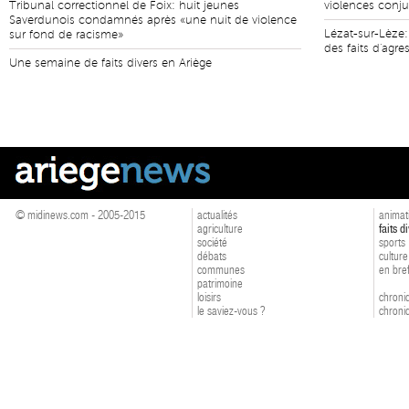
Tribunal correctionnel de Foix: huit jeunes
violences conju
Saverdunois condamnés après «une nuit de violence
Lézat-sur-Lèze:
sur fond de racisme»
des faits d'agre
Une semaine de faits divers en Ariège
© midinews.com - 2005-2015
actualités
animat
agriculture
faits d
société
sports
débats
culture
communes
en bre
patrimoine
loisirs
chroniq
le saviez-vous ?
chroniq