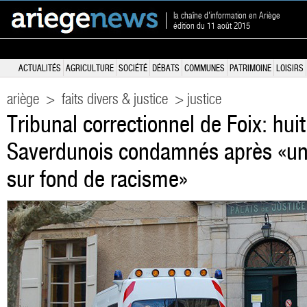
la chaîne d'information en Ariège
édition du 11 août 2015
ACTUALITÉS
AGRICULTURE
SOCIÉTÉ
DÉBATS
COMMUNES
PATRIMOINE
LOISIRS
ariège
>
faits divers & justice
> justice
Tribunal correctionnel de Foix: hui
Saverdunois condamnés après «une
sur fond de racisme»