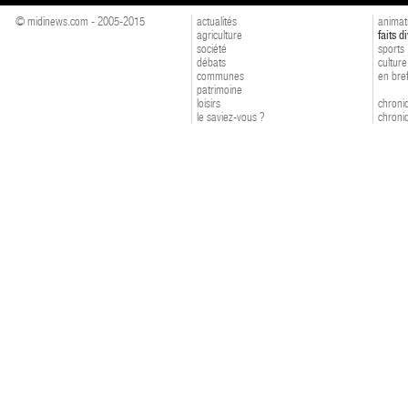
© midinews.com - 2005-2015
actualités
animat
agriculture
faits d
société
sports
débats
culture
communes
en bre
patrimoine
loisirs
chroniq
le saviez-vous ?
chroniq