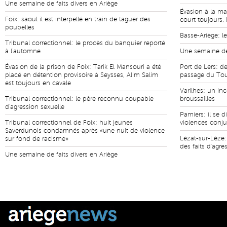
Une semaine de faits divers en Ariège
Évasion à la ma
Foix: saoul il est interpellé en train de taguer des
court toujours, 
poubelles
Basse-Ariège: le
Tribunal correctionnel: le procès du banquier reporté
à l'automne
Une semaine de 
Évasion de la prison de Foix: Tarik El Mansouri a été
Port de Lers: de
placé en détention provisoire à Seysses, Alim Salim
passage du Tou
est toujours en cavale
Varilhes: un in
Tribunal correctionnel: le père reconnu coupable
broussailles
d'agression sexuelle
Pamiers: il se di
Tribunal correctionnel de Foix: huit jeunes
violences conju
Saverdunois condamnés après «une nuit de violence
Lézat-sur-Lèze:
sur fond de racisme»
des faits d'agre
Une semaine de faits divers en Ariège