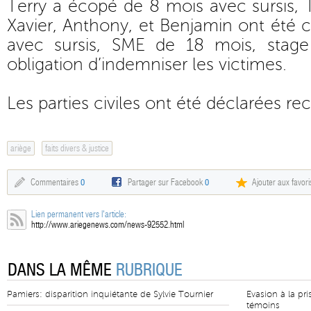
Terry a écopé de 8 mois avec sursis, T
Xavier, Anthony, et Benjamin ont été
avec sursis, SME de 18 mois, stage
obligation d’indemniser les victimes.
Les parties civiles ont été déclarées re
ariège
faits divers & justice
Commentaires
0
Partager sur Facebook
0
Ajouter aux favori
Lien permanent vers l'article:
http://www.ariegenews.com/news-92552.html
DANS LA MÊME
RUBRIQUE
Pamiers: disparition inquiétante de Sylvie Tournier
Evasion à la pr
témoins