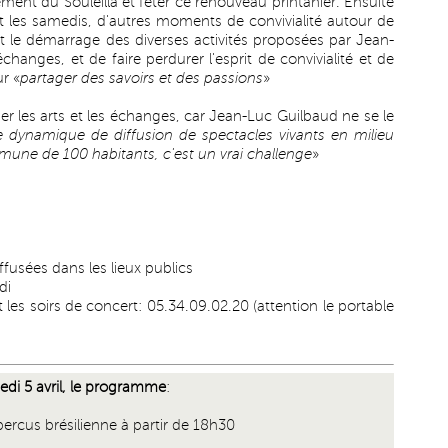
ement du Souleilla et fêter ce renouveau printanier. Ensuite
t les samedis, d'autres moments de convivialité autour de
 le démarrage des diverses activités proposées par Jean-
changes, et de faire perdurer l'esprit de convivialité et de
r «
partager des savoirs et des passions
»
ser les arts et les échanges, car Jean-Luc Guilbaud ne se le
e dynamique de diffusion de spectacles vivants en milieu
ommune de 100 habitants, c'est un vrai challenge
»
fusées dans les lieux publics
di
 les soirs de concert: 05.34.09.02.20 (attention le portable
edi 5 avril, le programme
:
percus brésilienne à partir de 18h30