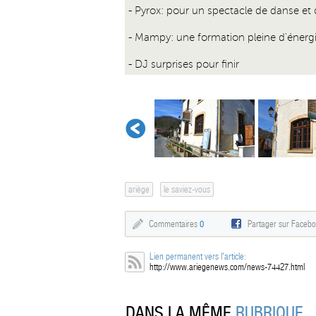
- Pyrox: pour un spectacle de danse et d
- Mampy: une formation pleine d'énergi
- DJ surprises pour finir
ariège
le saviez-vous
Commentaires
0
Partager sur Faceb
Lien permanent vers l'article:
http://www.ariegenews.com/news-74427.html
DANS LA MÊME
RUBRIQUE