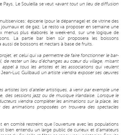
e Pays, Le Souleilla se veut «
avant tout un lieu de diffusion
 multiservices: épicerie (pour le dépannage) et de vitrine des
e journaux et de gaz. Le resto va proposer en semaine une
eux menus plus élaborés le week-end, sur une logique de
aisons. La partie bar bien sûr proposera les boissons
a aussi de boissons et nectars à base de fruits.
projet, et celui qui va permettre de faire fonctionner le bar-
rel, de rester un lieu d'échanges au cœur du village, misant
un appel à tous les artistes et les associations qui veulent
t Jean-Luc Guilbaud
un artiste viendra exposer ses œuvres
s artistes lors d'atelier artistiques, à venir par exemple une
pie, des sessions jazz ou de musique irlandaise. Lorsque le
cteurs viendra compléter les animations sur la place, les
des animations proposées on trouvera des spectacles
st en comité restreint que l'ouverture avec les populations
c'est bien entendu un large public de curieux et d'amateurs