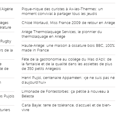
'Algérie
Pique-nique des curistes à Ax-les-Thermes: un
moment convivial à partager tous les jeudis
lèges
Chloé Mortaud, Miss France 2009 de retour en Ariège
érature
Ariège Thermolaquage Services, le pionnier du
thermolaquage en Ariège
n Rugby
Haute-Ariège: une maison à ossature bois BBC, 100%
rs de la
made in France
Fête de la gastronomie au collège du Mas d'Azil: de
e
la fantaisie et de la qualité dans les assiettes de plus
té de
de 350 petits Ariégeois
Henri Pujol, centenaire Appaméen: «je ne suis pas né
n
d'aujourd'hui»
Limonade de Fontestorbes: ça pétille à nouveau à
es Pujols
Bélesta
Carla Bayle: terre de tolérance, d'accueil et de bien-
turiers
vivre