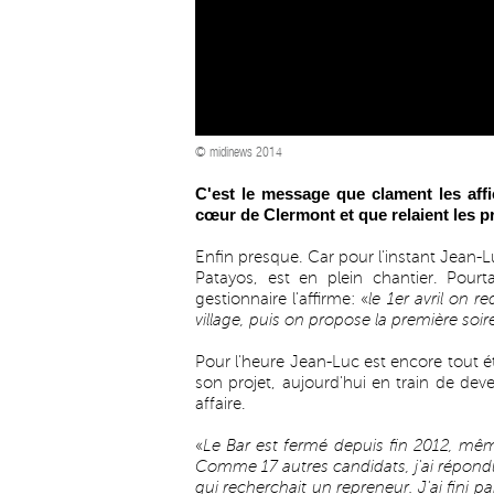
© midinews 2014
C'est le message que clament les aff
cœur de Clermont et que relaient les p
Enfin presque. Car pour l'instant Jean-L
Patayos, est en plein chantier. Pour
gestionnaire l'affirme: «
le 1er avril on 
village, puis on propose la première soi
Pour l'heure Jean-Luc est encore tout é
son projet, aujourd'hui en train de dev
affaire.
«
Le Bar est fermé depuis fin 2012, mêm
Comme 17 autres candidats, j'ai répondu 
qui recherchait un repreneur. J'ai fini p