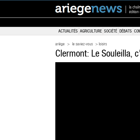
la chaî
édition
ACTUALITÉS
AGRICULTURE
SOCIÉTÉ
DÉBATS
CO
ariège
>
le saviez-vous
> loisirs
Clermont: Le Souleilla, c'