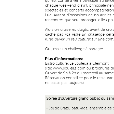
qui est convié à venir participer au lanc
chaque week-end d'avril, principalemen
spectacles et concerts accompagneront
Luc. Autant d'occasions de nourrir les é
rencontres que veut propager le lieu pou
Alors on croise les doigts, avant de croi
cache pas «
ça reste un challenge cett
rural, ouvrir un lieu culturel sur une c
Oui, mais un challenge à partager.
Plus d'infosrmations:
Bistro culturel Le Souleilla à Clermont
site:
www.souleilla.com
ou brochures dif
Ouvert de 9h à 2h du mercredi au same
Réservation conseillée pour le restaurant
ne passe pas toujours)
Soirée d'ouverture grand public du sam
- Sol do Brazil, batukada, ensemble de 