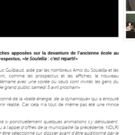
iches apposées sur la devanture de l'ancienne école au
rospectus, «
»
le Souleilla : c'est reparti!
uc Guilbaud, aidé par les nombreux Amis du Souleilla et les
tant, comme les prospectus et les affiches, le nouveau
redémarre avec une soirée où seuls sont invités les gens du
rée grand public samedi 5 avril prochain
»
tonné de la «
belle énergie, de la dynamique
» qui a entouré
enir réalité. Car cela n'a tout de même pas été une mince
e si ponctuellement quelques animations s'y déroulaient.
à l'appel d'offres de la municipalité
(la précédente, NDLR)
ar être sélectionné sur dossier avant d'être auditionné par le