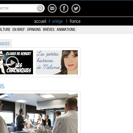
accueil
|
ariège
|
france
ULTURE
EN BREF
OPINIONS
BRÈVES
ANIMATIONS
IQUES
OS