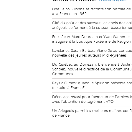
Une Saint-Gironnaise raconte son histoire de l
à la France en 1962
Cité du goût et des saveurs: les chefs des col
ariégeois se forment à la cuisson basse temp
Foix: Jean-Marc Doussain et Yvan Watremez
inaugurent la boutique Fuxéenne de Religio
Lavelanet: Sarah-Barbara Viano 2e au concou
nouvelle des jeunes auteurs Midi-Pyrénées
Du Québec au Donezan: bienvenue à Justin
Schoeb, nouvelle directrice de la Communau
Communes
Pays d'Olmes: quand le Spiridon présente so
territoire à France3
Décollage réussi pour l'aéroclub de Pamiers l
avec l'obtention de l'agrément ATO
Un Ariégeois parmi les meilleurs maîtres confi
de France