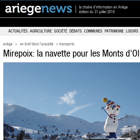
la chaîne d'information en Ariège
édition du 31 juillet 2015
ACTUALITÉS
AGRICULTURE
SOCIÉTÉ
DÉBATS
COMMUNES
PATRIMOINE
LOISIRS
ariège
>
en bref dans l'actualité
> transports
Mirepoix: la navette pour les Monts d'O