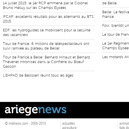
14 juillet 2015: le 1er RCP emmené par le Colonel
de Beille
Bruno Helluy sur les Champs Élysées
Beille: Le festiv
IFCAP: excellents résultats pour les alternants au BTS
France
2015
Foix: bientôt u
EDF: les hydroguides se mobilisent pour la sécurité
Le tour de Fran
des vacanciers
Le 1er Régiment
Tour de France: 6 millions de téléspectacteurs ont
Champs Elysée
suivi l'arrivée au plateau de Beille!
Les motards Ari
Tour de France à Beille: Bernard Hinault et Bernard
Thévenet intronisés dans la Confrérie du Boeuf
Gascon
L'EHPAD de Bellissen réunit tous les âges
© midinews.com - 2005-2015
actualités
animat
agriculture
faits d