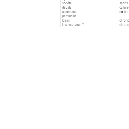
société
sports
débats
culture
communes
en bre
patrimoine
loisirs
chroniq
le saviez-vous ?
chroniq