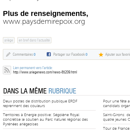
Plus de renseignements,
www.paysdemirepoix.org
ariège
en bref dans l'actualité
Commentaires
0
Partager sur Facebook
0
Ajouter aux favori
Lien permanent vers l'article:
http://www.ariegenews.com/news-85209.html
DANS LA MÊME
RUBRIQUE
Deux postes de distribution publique ERDF
Pour une fête a
reprennent des couleurs
candidats organ
Territoires à Energie positive: Ségolène Royal
Saint-Girons: d
concrétise le soutien au Parc naturel régional des
quatre jeunes 
Pyrénées ariégeoises
Tour de France: