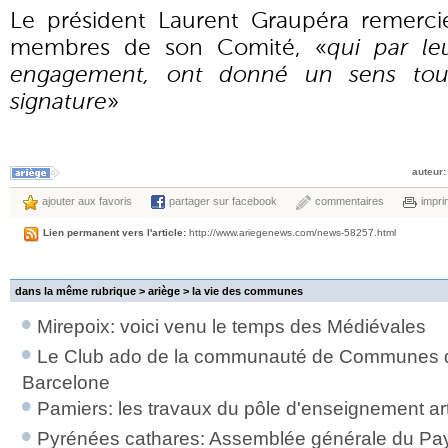
Le président Laurent Graupéra remerci
membres de son Comité, «
qui par le
engagement, ont donné un sens tout 
signature
»
auteur:
ajouter aux favoris
partager sur facebook
commentaires
impri
Lien permanent vers l'article:
http://www.ariegenews.com/news-58257.html
dans la même rubrique > ariège >
la vie des communes
Mirepoix: voici venu le temps des Médiévales
Le Club ado de la communauté de Communes d
Barcelone
Pamiers: les travaux du pôle d'enseignement art
Pyrénées cathares: Assemblée générale du Pays d