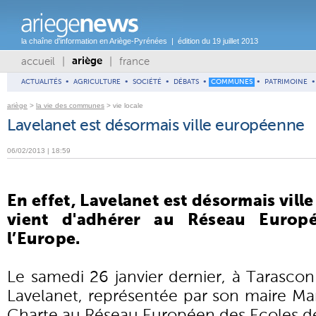
la chaîne d'information en Ariège-Pyrénées | édition du 19 juillet 2013
accueil
|
|
france
ariège
ACTUALITÉS
•
AGRICULTURE
•
SOCIÉTÉ
•
DÉBATS
•
COMMUNES
•
PATRIMOINE
•
ariège
>
la vie des communes
> vie locale
Lavelanet est désormais ville européenne
06/02/2013 | 18:59
En effet, Lavelanet est désormais vill
vient d'adhérer au Réseau Europ
l’Europe.
Le samedi 26 janvier dernier, à Tarascon 
Lavelanet, représentée par son maire Ma
Charte au Réseau Européen des Ecoles de