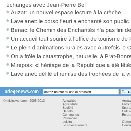
échanges avec Jean-Pierre Bel
Auzat: un nouvel espace lecture à la crèche
Lavelanet: le corso fleuri a enchanté son public
Bénac: le Chemin des Enchantés n'a pas fini d
Un accueil tout sourire à l'office de tourisme de
Le plein d'animations rurales avec Autrefois le
On a frôlé la catastrophe, naturelle, à Prat-Bon
Mirepoix: «l'héritage de la République a été fêté
Lavelanet: défilé et remise des trophées de la vi
© midinews.com - 2005-2013
Actualités
Anima
Agriculture
Faits 
Société
Sport
Débats
Cultur
Communes
En bre
Patrimoine
Loisirs
Opini
Le saviez-vous ?
Courri