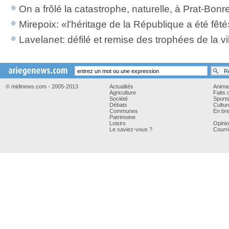
On a frôlé la catastrophe, naturelle, à Prat-Bon
Mirepoix: «l'héritage de la République a été fêté
Lavelanet: défilé et remise des trophées de la vi
© midinews.com - 2005-2013
Actualités
Anima
Agriculture
Faits 
Société
Sport
Débats
Cultur
Communes
En bre
Patrimoine
Loisirs
Opini
Le saviez-vous ?
Courri