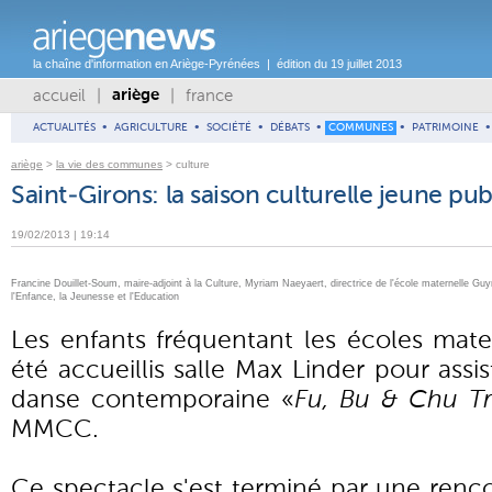
la chaîne d'information en Ariège-Pyrénées | édition du 19 juillet 2013
accueil
|
|
france
ariège
ACTUALITÉS
•
AGRICULTURE
•
SOCIÉTÉ
•
DÉBATS
•
COMMUNES
•
PATRIMOINE
•
ariège
>
la vie des communes
> culture
Saint-Girons: la saison culturelle jeune pub
19/02/2013 | 19:14
Francine Douillet-Soum, maire-adjoint à la Culture, Myriam Naeyaert, directrice de l'école maternelle Gu
l'Enfance, la Jeunesse et l'Education
Les enfants fréquentant les écoles mater
été accueillis salle Max Linder pour assi
danse contemporaine «
Fu, Bu & Chu Tr
MMCC.
Ce spectacle s'est terminé par une renco