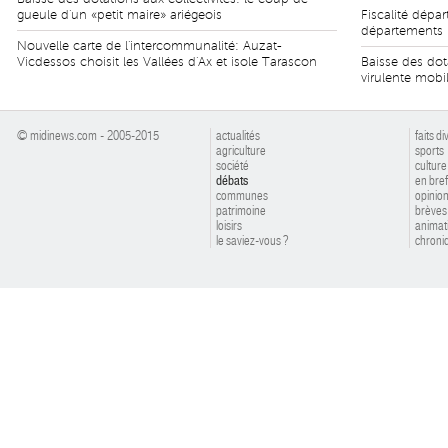
gueule d'un «petit maire» ariégeois
Fiscalité dépa
départements
Nouvelle carte de l'intercommunalité: Auzat-
Vicdessos choisit les Vallées d'Ax et isole Tarascon
Baisse des do
virulente mobi
© midinews.com - 2005-2015
actualités
faits di
agriculture
sports
société
culture
débats
en bref
communes
opinio
patrimoine
brèves
loisirs
animat
le saviez-vous ?
chroniq