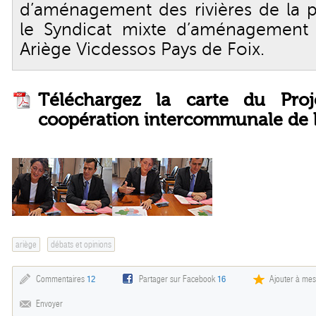
d’aménagement des rivières de la pl
le Syndicat mixte d’aménagement 
Ariège Vicdessos Pays de Foix.
Téléchargez la carte du Pro
coopération intercommunale de l'
ariège
débats et opinions
Commentaires
12
Partager sur Facebook
16
Ajouter à mes
Envoyer