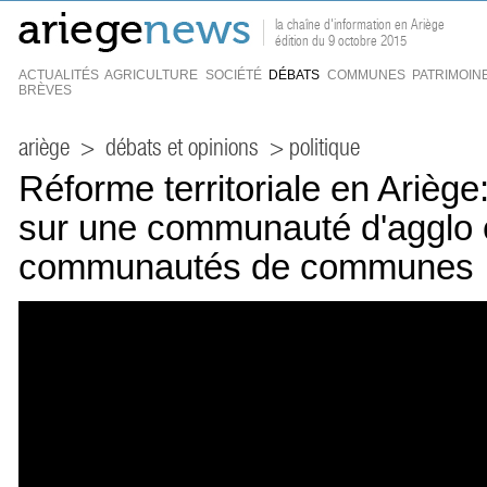
la chaîne d'information en Ariège
édition du 9 octobre 2015
ACTUALITÉS
AGRICULTURE
SOCIÉTÉ
DÉBATS
COMMUNES
PATRIMOIN
BRÈVES
ariège
>
débats et opinions
> politique
Réforme territoriale en Ariège:
sur une communauté d'agglo 
communautés de communes