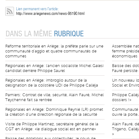
Lien permanent vers l'article:
http://www.ariegenews.com/news-95190.html
DANS LA MÊME
RUBRIQUE
Réforme territoriale en Ariège: la préfète parie sur une
Assemblée nat
communauté d'agglo et quatre communautés de
femme préside
communes
économiques
Régionales en Ariège: l'ancien socialiste Michel Galesi
Baisse des dota
candidat derrière Philippe Saurel
Fauré persiste 
Régionales en Ariège: imbroglio autour de la
Un nouveau lo
désignation de la colistière UDI de Philippe Calléja
Social et Envi
Pamiers: Contrat de ville, sécurité, Alain Fauré, Michel
Philippe Callé
Teychenné fait sa rentrée
dossiers !»
Régionales en Ariège: Dominique Reynié (LR) promet
Communauté d
la création d'une direction régionale de la sécurité
ouvre la porte.
Visite de Philippe Martinez, secrétaire général de la
Alain Fauré, d
CGT en Ariège: «le dialogue social est en panne»
Trigano, Callé
»
Baisse des dotations aux collectivités: le coup de