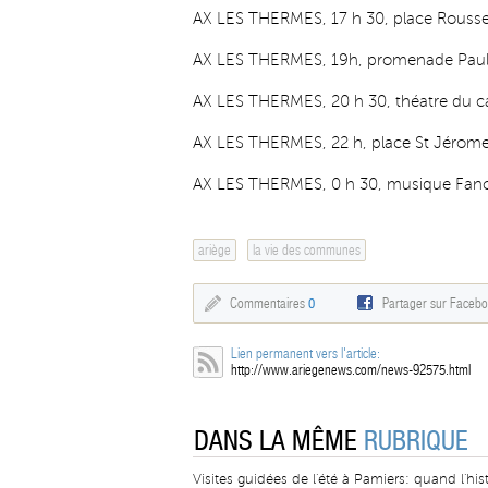
AX LES THERMES, 17 h 30, place Roussel
AX LES THERMES, 19h, promenade Paul S
AX LES THERMES, 20 h 30, théatre du ca
AX LES THERMES, 22 h, place St Jérome 
AX LES THERMES, 0 h 30, musique Fan
ariège
la vie des communes
Commentaires
0
Partager sur Faceb
Lien permanent vers l'article:
http://www.ariegenews.com/news-92575.html
DANS LA MÊME
RUBRIQUE
Visites guidées de l'été à Pamiers: quand l'his