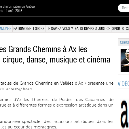
ne d'information en Ariège
 du 11 août 2015
MMUNES
PATRIMOINE
LOISIRS
LE SAVIEZ-VOUS ?
FAITS DIVERS & JUSTICE
SPORTS
C
CHRON
des Grands Chemins à Ax les
, cirque, danse, musique et cinéma
VIDÉ
ectacles de Grands Chemins en Vallées d’Ax » présente une
re, le poing levé
».
chemins d’Ax les Thermes, de Prades, des Cabannes, de
rue et à différentes formes d’expression artistique dans un
donnée spectacle, des incursions artistiques dans les
 villes au cœur des montagnes.