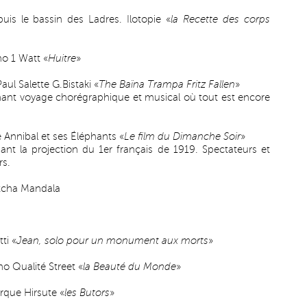
s le bassin des Ladres. Ilotopie «
la Recette des corps
o 1 Watt «
Huitre
»
l Salette G.Bistaki «
The Baïna Trampa Fritz Fallen
»
ant voyage chorégraphique et musical où tout est encore
Annibal et ses Éléphants «
Le film du Dimanche Soir
»
nt la projection du 1er français de 1919. Spectateurs et
rs.
tcha Mandala
ti «
Jean, solo pour un monument aux morts
»
o Qualité Street «
la Beauté du Monde
»
rque Hirsute «
les Butors
»