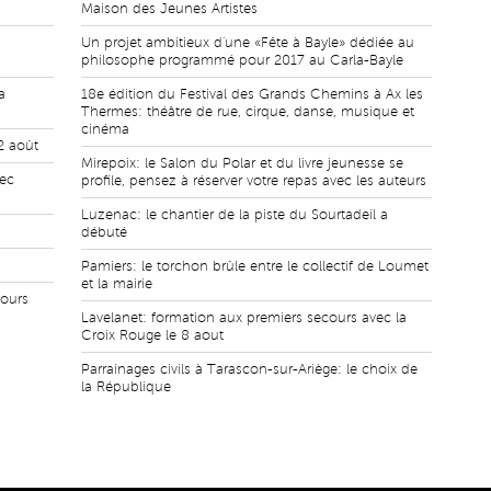
Maison des Jeunes Artistes
Un projet ambitieux d'une «Fête à Bayle» dédiée au
philosophe programmé pour 2017 au Carla-Bayle
a
18e édition du Festival des Grands Chemins à Ax les
Thermes: théâtre de rue, cirque, danse, musique et
cinéma
12 août
Mirepoix: le Salon du Polar et du livre jeunesse se
vec
profile, pensez à réserver votre repas avec les auteurs
Luzenac: le chantier de la piste du Sourtadeil a
débuté
Pamiers: le torchon brûle entre le collectif de Loumet
et la mairie
jours
Lavelanet: formation aux premiers secours avec la
Croix Rouge le 8 aout
Parrainages civils à Tarascon-sur-Ariège: le choix de
la République