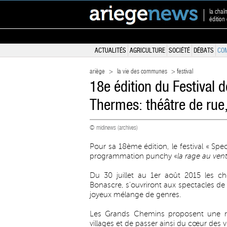
la chaî
édition
ACTUALITÉS
AGRICULTURE
SOCIÉTÉ
DÉBATS
CO
ariège
>
la vie des communes
> festival
18e édition du Festival 
Thermes: théâtre de rue
© midinews (archives)
Pour sa 18ème édition, le festival « Sp
programmation punchy «
la rage au vent
Du 30 juillet au 1er août 2015 les 
Bonascre, s’ouvriront aux spectacles de 
joyeux mélange de genres.
Les Grands Chemins proposent une ran
villages et de passer ainsi du cœur des