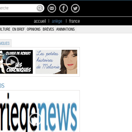
accueil
|
ariège
|
france
ULTURE
EN BREF
OPINIONS
BRÈVES
ANIMATIONS
IQUES
OS