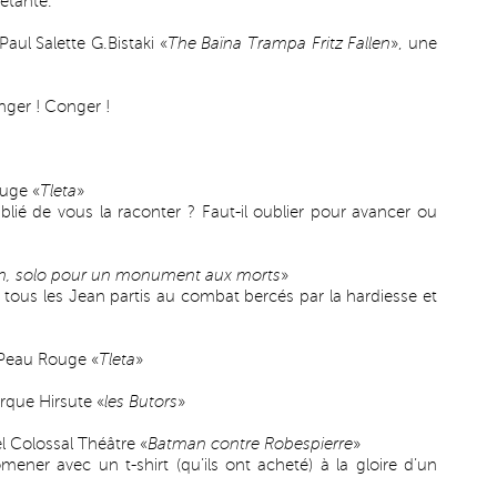
étante.
ul Salette G.Bistaki «
The Baïna Trampa Fritz Fallen
», une
ger ! Conger !
uge «
Tleta
»
lié de vous la raconter ? Faut-il oublier pour avancer ou
n, solo pour un monument aux morts
»
ous les Jean partis au combat bercés par la hardiesse et
Peau Rouge «
Tleta
»
rque Hirsute «
les Butors
»
 Colossal Théâtre «
Batman contre Robespierre
»
er avec un t-shirt (qu’ils ont acheté) à la gloire d’un