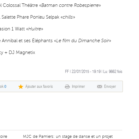
 Colossal Théâtre «
Batman contre Robespierre
»
alette Phare Ponleu Selpak «
chills
»
sion 1 Watt «
Huitre
»
Annibal et ses Éléphants «
Le film du Dimanche Soir
»
cy + DJ Magnetix
FF | 22/07/2015 - 19:19 | Lu:
9662
fois
ook
0
Ajouter aux favoris
Imprimer
Envoyer
toire
MJC de Pamiers: un stage de danse et un projet