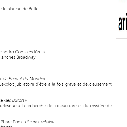
 le plateau de Beille
lejandro Gonzales Iñrritu
 planches Broadway
t «
la Beauté du Monde
»
’exploit jubilatoire d’être à la fois grave et délicieusement
e «
les Butors
»
urlesque à la recherche de l’oiseau rare et du mystère de
Phare Ponleu Selpak «
chills
»