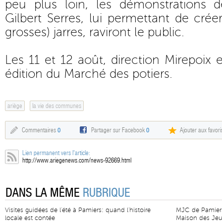
peu plus loin, les démonstrations 
Gilbert Serres, lui permettant de crée
grosses) jarres, raviront le public.
Les 11 et 12 août, direction Mirepoix 
édition du Marché des potiers.
ariège
la vie des communes
Commentaires
0
Partager sur Facebook
0
Ajouter aux favori
Lien permanent vers l'article:
http://www.ariegenews.com/news-92669.html
DANS LA MÊME
RUBRIQUE
Visites guidées de l'été à Pamiers: quand l'histoire
MJC de Pamiers
locale est contée
Maison des Jeun