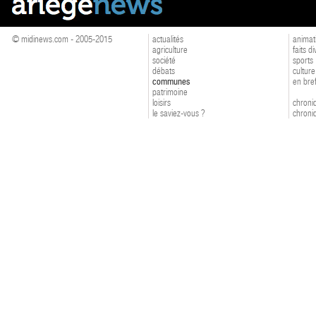
© midinews.com - 2005-2015
actualités
animat
agriculture
faits d
société
sports
débats
culture
communes
en bre
patrimoine
loisirs
chroniq
le saviez-vous ?
chroniq