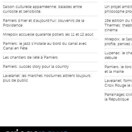
Saison culturelle appaméenne: balades entre
Un projet ambit
curiosité et sensibilité.
philosophe pro
Pamiers d'hier et d'aujourd'hui: souvenirs de la
18e édition du 
Providence
Thermes: théâtr
cinéma
Mirepoix accueille quarante potiers les 11 et 12 août
Mirepoix: le Sal
Pamiers: le jazz s'installe au bord du canal avec
profile, pensez 
Canal en Fête
Luzenac: le cha
Les chantiers de l'été à Pamiers
débuté
Pamiers: succès story pour la country
Pamiers: le tor
et la mairie
Lavelanet: les marchés nocturnes attirent toujours
plus de public
Lavelanet: form
Croix Rouge le 
Parrainages civi
la République