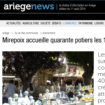
la chaîne d'information en Ariège
édition du 11 août 2015
ACTUALITÉS
AGRICULTURE
SOCIÉTÉ
DÉBATS
COMMUNES
PATRIMOINE
LOISIRS
ariège
>
la vie des communes
> évènement
Mirepoix accueille quarante potiers les 
Le
s
co
mé
4
c
a
pr