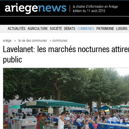
la chaîne d'information en Ariège
édition du 11 août 2015
ACTUALITÉS
AGRICULTURE
SOCIÉTÉ
DÉBATS
COMMUNES
PATRIMOINE
LOISIRS
ariège
>
la vie des communes
> communes
Lavelanet: les marchés nocturnes attire
public