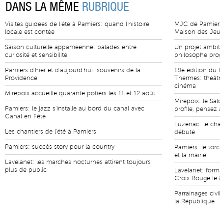
DANS LA MÊME
RUBRIQUE
Visites guidées de l'été à Pamiers: quand l'histoire
MJC de Pamiers
locale est contée
Maison des Jeun
Saison culturelle appaméenne: balades entre
Un projet ambit
curiosité et sensibilité.
philosophe pro
Pamiers d'hier et d'aujourd'hui: souvenirs de la
18e édition du 
Providence
Thermes: théâtr
cinéma
Mirepoix accueille quarante potiers les 11 et 12 août
Mirepoix: le Sal
Pamiers: le jazz s'installe au bord du canal avec
profile, pensez 
Canal en Fête
Luzenac: le cha
Les chantiers de l'été à Pamiers
débuté
Pamiers: succès story pour la country
Pamiers: le tor
et la mairie
Lavelanet: les marchés nocturnes attirent toujours
plus de public
Lavelanet: form
Croix Rouge le 
Parrainages civi
la République