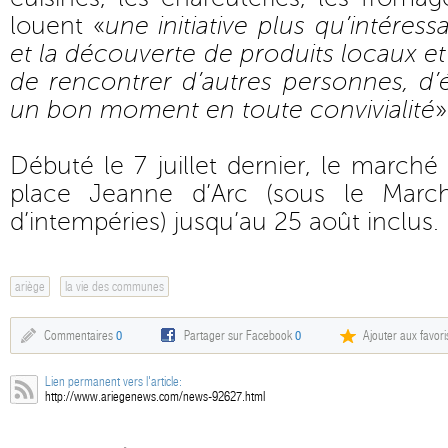
louent «
une initiative plus qu’intéres
et la découverte de produits locaux et l
de rencontrer d’autres personnes, d’
un bon moment en toute convivialité
»
Débuté le 7 juillet dernier, le marché
place Jeanne d’Arc (sous le Marc
d’intempéries) jusqu’au 25 août inclus.
ariège
la vie des communes
Commentaires
0
Partager sur Facebook
0
Ajouter aux favori
Lien permanent vers l'article:
http://www.ariegenews.com/news-92627.html