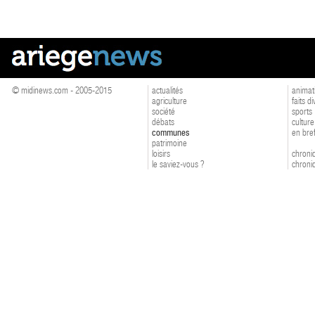
© midinews.com - 2005-2015
actualités
animat
agriculture
faits d
société
sports
débats
culture
communes
en bre
patrimoine
loisirs
chroniq
le saviez-vous ?
chroniq