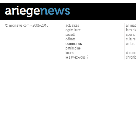
© midinews.com - 2005-2015
actualités
animat
agriculture
faits d
société
sports
débats
culture
communes
en bre
patrimoine
loisirs
chroniq
le saviez-vous ?
chroniq