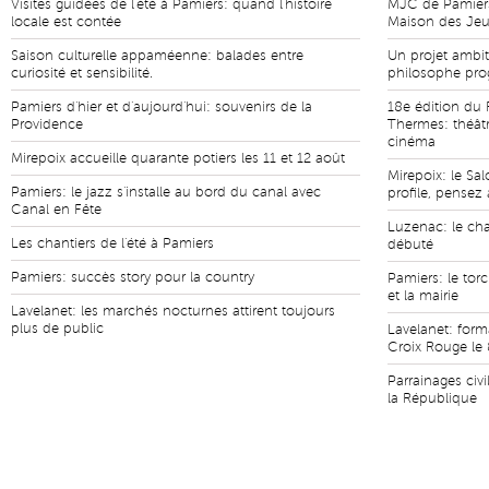
Visites guidées de l'été à Pamiers: quand l'histoire
MJC de Pamiers
locale est contée
Maison des Jeun
Saison culturelle appaméenne: balades entre
Un projet ambit
curiosité et sensibilité.
philosophe pro
Pamiers d'hier et d'aujourd'hui: souvenirs de la
18e édition du 
Providence
Thermes: théâtr
cinéma
Mirepoix accueille quarante potiers les 11 et 12 août
Mirepoix: le Sal
Pamiers: le jazz s'installe au bord du canal avec
profile, pensez 
Canal en Fête
Luzenac: le cha
Les chantiers de l'été à Pamiers
débuté
Pamiers: succès story pour la country
Pamiers: le tor
et la mairie
Lavelanet: les marchés nocturnes attirent toujours
plus de public
Lavelanet: form
Croix Rouge le 
Parrainages civi
la République