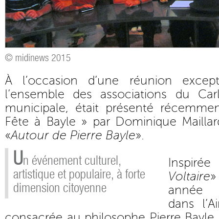
© midinews 2015
À l’occasion d’une réunion excepti
l’ensemble des associations du Carl
municipale, était présenté récemmen
Fête à Bayle » par Dominique Maillard
«
Autour de Pierre Bayle
».
U
n événement culturel,
Inspir
artistique et populaire, à forte
Voltaire
»
dimension citoyenne
année à
dans l’A
consacrée au philosophe Pierre Bayle, 