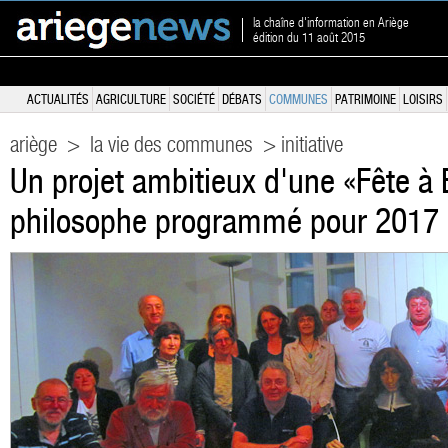
la chaîne d'information en Ariège
édition du 11 août 2015
ACTUALITÉS
AGRICULTURE
SOCIÉTÉ
DÉBATS
COMMUNES
PATRIMOINE
LOISIRS
ariège
>
la vie des communes
> initiative
Un projet ambitieux d'une «Fête à 
philosophe programmé pour 2017 