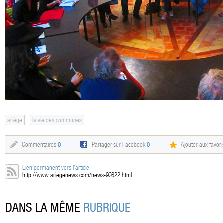
ariège
la vie des communes
Commentaires
0
Partager sur Facebook
0
Ajouter aux favori
Lien permanent vers l'article:
http://www.ariegenews.com/news-92622.html
DANS LA MÊME
RUBRIQUE