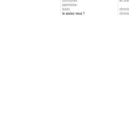
communes
en bre
patrimoine
loisirs
chroniq
le saviez-vous ?
chroniq