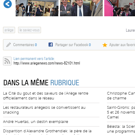
ariège
le saviez-vous
Lauren
Commentaires
0
Partager sur Facebook
0
Ajouter aux favori
Lien permanent vers l'article:
http://www.ariegenews.com/news-82101.html
DANS LA MÊME
RUBRIQUE
La Cité du gout et des saveurs de l'Ariège rentre
Christophe Cano
officiellement dans le réseau
de charme
Les restaurateurs ariégeois se convertissent au
Saint-Girons: p
snacking
5 et 26 novembr
Camel
André Huertas, un destin exemplaire
Bélesta: la Scie
Disparition d'Alexandre Grothendiek: le père de la
une programmat