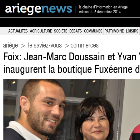
la chaîne d'information en Ariège
édition du 5 décembre 2014
ACTUALITÉS
AGRICULTURE
SOCIÉTÉ
DÉBATS
COMMUNES
PATRIMOINE
LOISIRS
ariège
>
le saviez-vous
> commerces
Foix: Jean-Marc Doussain et Yva
inaugurent la boutique Fuxéenne d