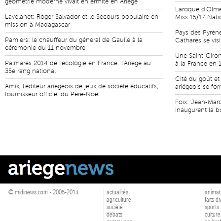
géométrie moderne vivait en ermite en Ariège
Laroque d'Olmes
Lavelanet: Roger Salvador et le Secours populaire en
Miss 15/17 Nati
mission à Madagascar
Pays des Pyrén
Pamiers: le chauffeur du général de Gaulle à la
Cathares se vis
cérémonie du 11 novembre
Une Saint-Giron
Palmarès 2014 de l'écologie en France: l'Ariège au
à la France en 
35e rang national
Cité du goût et
Amix, l'éditeur ariègeois de jeux de société éducatifs,
ariégeois se fo
fournisseur officiel du Père-Noël
Foix: Jean-Mar
inaugurent la 
© midinews.com - 2005-2014
actualités
animat
agriculture
faits d
société
sports
débats
culture