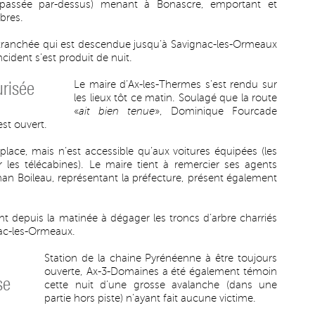
t passée par-dessus) menant à Bonascre, emportant et
bres.
 tranchée qui est descendue jusqu’à Savignac-les-Ormeaux
ncident s’est produit de nuit.
urisée
Le maire d’Ax-les-Thermes s’est rendu sur
les lieux tôt ce matin. Soulagé que la route
«
ait bien tenue
», Dominique Fourcade
est ouvert.
place, mais n’est accessible qu’aux voitures équipées (les
es télécabines). Le maire tient à remercier ses agents
onan Boileau, représentant la préfecture, présent également
t depuis la matinée à dégager les troncs d’arbre charriés
nac-les-Ormeaux.
Station de la chaine Pyrénéenne à être toujours
ouverte, Ax-3-Domaines a été également témoin
se
cette nuit d’une grosse avalanche (dans une
partie hors piste) n’ayant fait aucune victime.