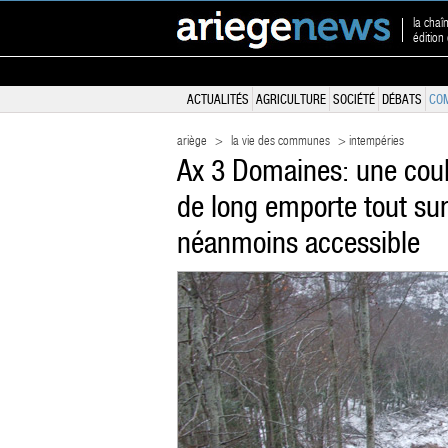
la chaî
édition
ACTUALITÉS
AGRICULTURE
SOCIÉTÉ
DÉBATS
CO
ariège
>
la vie des communes
> intempéries
Ax 3 Domaines: une cou
de long emporte tout sur
néanmoins accessible