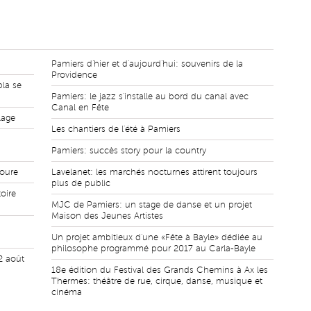
Pamiers d'hier et d'aujourd'hui: souvenirs de la
Providence
pla se
Pamiers: le jazz s'installe au bord du canal avec
Canal en Fête
lage
Les chantiers de l'été à Pamiers
Pamiers: succès story pour la country
voure
Lavelanet: les marchés nocturnes attirent toujours
plus de public
toire
MJC de Pamiers: un stage de danse et un projet
Maison des Jeunes Artistes
Un projet ambitieux d'une «Fête à Bayle» dédiée au
philosophe programmé pour 2017 au Carla-Bayle
12 août
18e édition du Festival des Grands Chemins à Ax les
Thermes: théâtre de rue, cirque, danse, musique et
cinéma