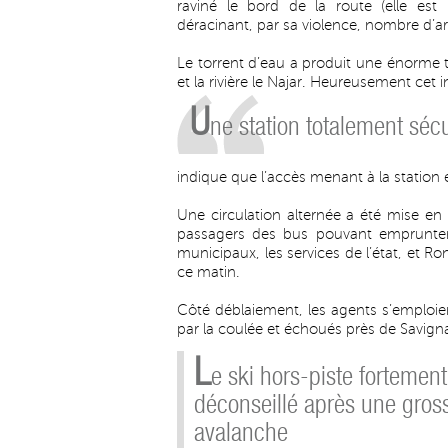
raviné le bord de la route (elle es
déracinant, par sa violence, nombre d’ar
Le torrent d’eau a produit une énorme
et la rivière le Najar. Heureusement cet i
U
ne station totalement séc
indique que l’accès menant à la station 
Une circulation alternée a été mise en 
passagers des bus pouvant emprunter l
municipaux, les services de l’état, et R
ce matin.
Côté déblaiement, les agents s’emploien
par la coulée et échoués près de Savig
L
e ski hors-piste fortement
déconseillé après une gros
avalanche