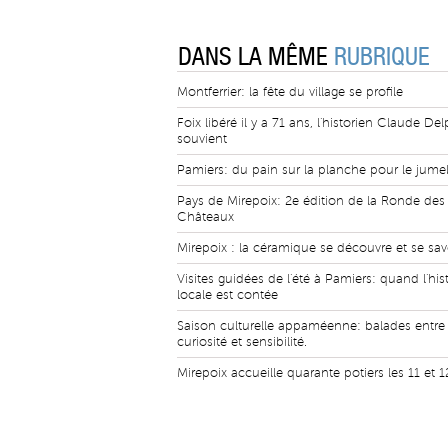
DANS LA MÊME
RUBRIQUE
Montferrier: la fête du village se profile
Foix libéré il y a 71 ans, l'historien Claude Del
souvient
Pamiers: du pain sur la planche pour le jume
Pays de Mirepoix: 2e édition de la Ronde des
Châteaux
Mirepoix : la céramique se découvre et se sa
Visites guidées de l'été à Pamiers: quand l'his
locale est contée
Saison culturelle appaméenne: balades entre
curiosité et sensibilité.
Mirepoix accueille quarante potiers les 11 et 