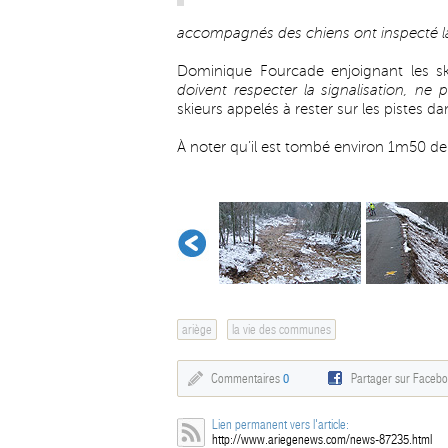
accompagnés des chiens ont inspecté l
Dominique Fourcade enjoignant les ski
doivent respecter la signalisation, ne 
skieurs appelés à rester sur les pistes d
À noter qu’il est tombé environ 1m50 de 
ariège
la vie des communes
Commentaires
0
Partager sur Faceb
Lien permanent vers l'article:
http://www.ariegenews.com/news-87235.html