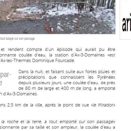
 tout balayé sur son passage
s et rendent compte d’un épisode qui aurait pu être
ionnante coulée d’eau, la station d’Ax-3-Domaines «
est
 d’Ax-les-Thermes Dominique Fourcade.
Dans la nuit, et faisant suite aux fortes pluies et
 par-
précipitations que connaissent les Pyrénées
e
depuis plusieurs jours, une coulée d’eau, de près
de 80 m de large et 400 m de long, a emporté
ion d’Ax-3-Domaines.
ons 2,5 km de la ville, après le point de vue «
le Mirador
»
ré la roche et la terre, a tout emporté sur son passage
»
nnante par sa taille et son ampleur, la coulée d’eau a