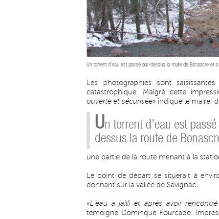
Un torrent d'eau est passé par-dessus la route de Bonascre et a
Les photographies sont saisissante
catastrophique. Malgré cette impress
ouverte et sécurisée
» indique le maire,
U
n torrent d’eau est passé
dessus la route de Bonascr
une partie de la route menant à la stat
Le point de départ se situerait à envir
donnant sur la vallée de Savignac.
«
L’eau a jailli et après avoir rencont
témoigne Dominque Fourcade. Impressio