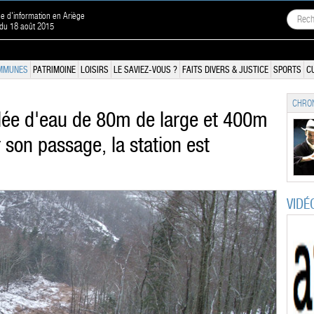
ne d'information en Ariège
 du 18 août 2015
MMUNES
PATRIMOINE
LOISIRS
LE SAVIEZ-VOUS ?
FAITS DIVERS & JUSTICE
SPORTS
C
CHRON
lée d'eau de 80m de large et 400m
 son passage, la station est
VIDÉ