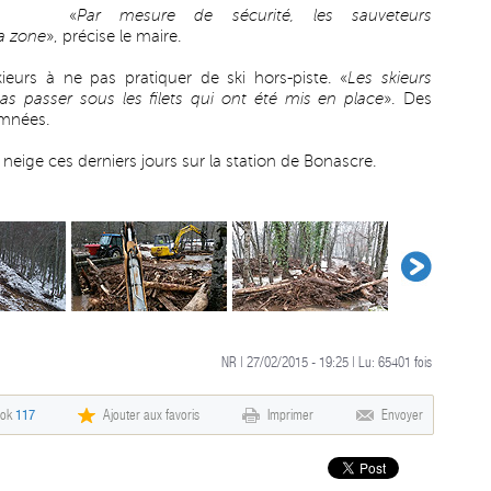
«
Par mesure de sécurité, les sauveteurs
a zone
», précise le maire.
eurs à ne pas pratiquer de ski hors-piste. «
Les skieurs
pas passer sous les filets qui ont été mis en place
». Des
amnées.
neige ces derniers jours sur la station de Bonascre.
NR | 27/02/2015 - 19:25 | Lu:
65401
fois
ook
117
Ajouter aux favoris
Imprimer
Envoyer