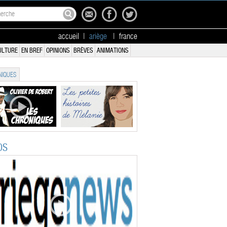
accueil
|
ariège
|
france
ULTURE
EN BREF
OPINIONS
BRÈVES
ANIMATIONS
IQUES
OS