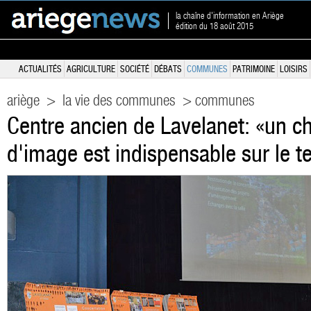
la chaîne d'information en Ariège
édition du 18 août 2015
ACTUALITÉS
AGRICULTURE
SOCIÉTÉ
DÉBATS
COMMUNES
PATRIMOINE
LOISIRS
ariège
>
la vie des communes
> communes
Centre ancien de Lavelanet: «un 
d'image est indispensable sur le ter