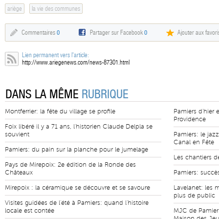
ariège
la vie des communes
Commentaires
0
Partager sur Facebook
0
Ajouter aux favori
Lien permanent vers l'article:
http://www.ariegenews.com/news-87301.html
DANS LA MÊME
RUBRIQUE
Montferrier: la fête du village se profile
Pamiers d'hier e
Providence
Foix libéré il y a 71 ans, l'historien Claude Delpla se
souvient
Pamiers: le jazz
Canal en Fête
Pamiers: du pain sur la planche pour le jumelage
Les chantiers de
Pays de Mirepoix: 2e édition de la Ronde des
Châteaux
Pamiers: succès
Mirepoix : la céramique se découvre et se savoure
Lavelanet: les 
plus de public
Visites guidées de l'été à Pamiers: quand l'histoire
locale est contée
MJC de Pamiers
Maison des Jeun