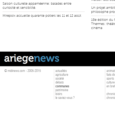
Saison culturelle appaméenne: balades entre
curiosité et sensibilité.
Un projet ambit
philosophe pro
Mirepoix accueille quarante potiers les 11 et 12 août
18e édition du 
Thermes: théâtr
cinéma
© midinews.com - 2005-2015
actualités
animat
agriculture
faits d
société
sports
débats
culture
communes
en bre
patrimoine
loisirs
chroniq
le saviez-vous ?
chroniq