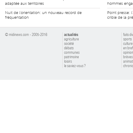
adaptée aux territoires
hommes enga
Nuit de l'orientation: un nouveau record de
Point presse: 
fréquentation
crible de la pré
© midinews.com - 2005-2016
actualités
faits di
agriculture
sports
société
culture
débats
en bref
communes
opinio
patrimoine
brèves
loisirs
animat
le saviez-vous ?
chroniq