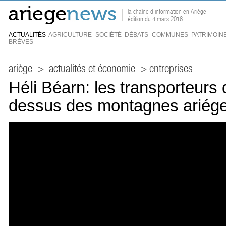
la chaîne d'information en Ariège
édition du 4 mars 2016
ACTUALITÉS
AGRICULTURE
SOCIÉTÉ
DÉBATS
COMMUNES
PATRIMOIN
BRÈVES
ariège
>
actualités et économie
> entreprises
Héli Béarn: les transporteurs 
dessus des montagnes ariég