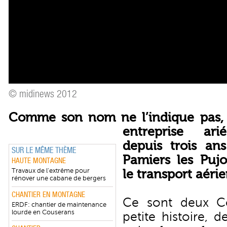
© midinews 2012
Comme son nom ne l’indique pas, 
entreprise ari
depuis trois an
SUR LE MÊME THÈME
Pamiers les Pujo
HAUTE MONTAGNE
Travaux de l'extrême pour
le transport aér
rénover une cabane de bergers
CHANTIER EN MONTAGNE
Ce sont deux Co
ERDF: chantier de maintenance
lourde en Couserans
petite histoire, 