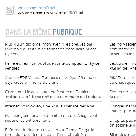
Lien permanent vers l'article:
http://www.ariegenews.com/news-44077.html
DANS LA MÊME
RUBRIQUE
Plus qu'un diplôme, mon avenir: les preuves par
Les non-sédent
l'exemple à l'institut de formation consulaire Ariège -
commerce de pr
Pyrénées
désertification
Ferrières: réunion publique sur le compteur Linky ce
Secours en mon
vendredi
PGHM de l'Ari
Agence EDF Vallées Pyrénées en Ariège: 36 emplois
MKAD: le site i
déjà créés en moins de 3 ans
aéronautiques 
Compteur Linky: la sous-préfecture de Pamiers
Économie: rega
«valide » la délibération* de la commune de Loubaut
Ariège
Internet: StudioWeb, une PME au service des PME
Congrès natio
France: plus d
Marketing territorial: le département de l'Ariège veut
séduire les entrepreneurs
L'hôpital publi
on soigne le dé
Réforme du droit du travail: pour Carole Delga, la
formation des demandeurs d'emploi doit être
Bilan des ince