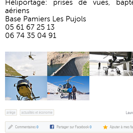
Héliportage: prises de vues, bapt
aériens
Base Pamiers Les Pujols
05 61 67 25 13
06 74 35 04 91
ariège
actualités et économie
Laur
Commentaires
0
Partager sur Facebook
0
Ajouter à mes fa